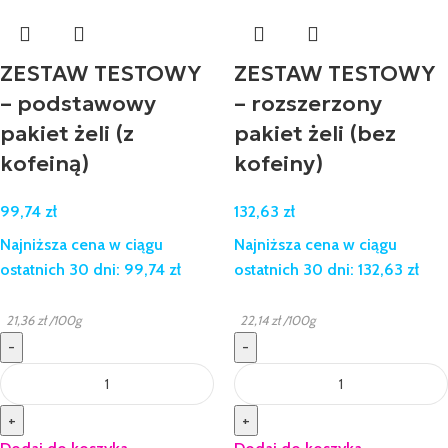
ZESTAW TESTOWY
ZESTAW TESTOWY
– podstawowy
– rozszerzony
pakiet żeli (z
pakiet żeli (bez
kofeiną)
kofeiny)
99,74
zł
132,63
zł
Najniższa cena w ciągu
Najniższa cena w ciągu
ostatnich 30 dni:
99,74
zł
ostatnich 30 dni:
132,63
zł
21,36
zł
/100g
22,14
zł
/100g
-
-
+
+