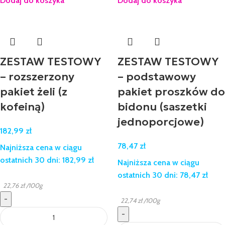
Dodaj do koszyka
Dodaj do koszyka
ZESTAW TESTOWY
ZESTAW TESTOWY
– rozszerzony
– podstawowy
pakiet żeli (z
pakiet proszków do
kofeiną)
bidonu (saszetki
jednoporcjowe)
182,99
zł
78,47
zł
Najniższa cena w ciągu
ostatnich 30 dni:
182,99
zł
Najniższa cena w ciągu
ostatnich 30 dni:
78,47
zł
22,76
zł
/100g
-
22,74
zł
/100g
-