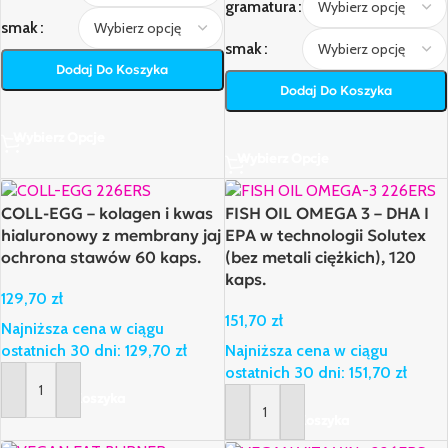
gramatura
smak
smak
Dodaj Do Koszyka
Dodaj Do Koszyka
Wybierz Opcje
Wybierz Opcje
COLL-EGG – kolagen i kwas
FISH OIL OMEGA 3 – DHA I
hialuronowy z membrany jaj
EPA w technologii Solutex
ochrona stawów 60 kaps.
(bez metali ciężkich), 120
kaps.
129,70
zł
151,70
zł
Najniższa cena w ciągu
ostatnich 30 dni:
129,70
zł
Najniższa cena w ciągu
ostatnich 30 dni:
151,70
zł
Dodaj Do Koszyka
Dodaj Do Koszyka