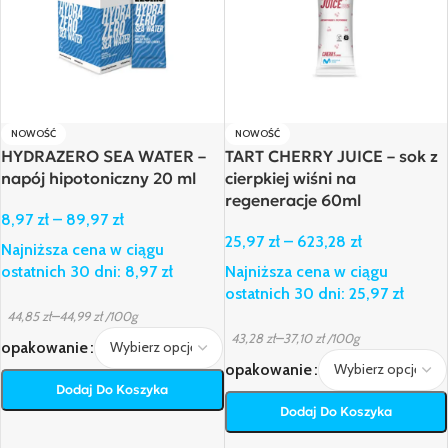
NOWOŚĆ
NOWOŚĆ
HYDRAZERO SEA WATER –
TART CHERRY JUICE – sok z
napój hipotoniczny 20 ml
cierpkiej wiśni na
regeneracje 60ml
8,97
zł
–
89,97
zł
25,97
zł
–
623,28
zł
Najniższa cena w ciągu
ostatnich 30 dni:
8,97
zł
Najniższa cena w ciągu
ostatnich 30 dni:
25,97
zł
–
44,85
zł
44,99
zł
/100g
–
43,28
zł
37,10
zł
/100g
opakowanie
opakowanie
Dodaj Do Koszyka
Dodaj Do Koszyka