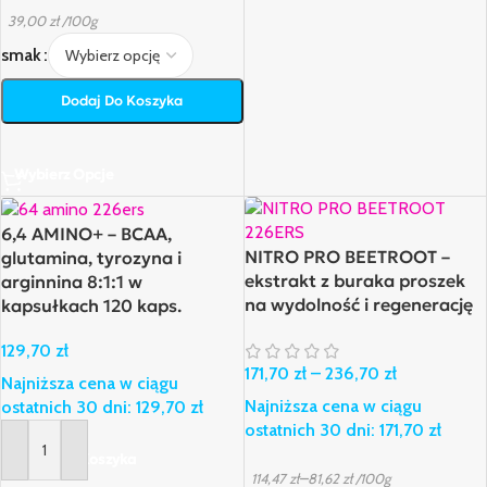
39,00
zł
/100g
smak
Dodaj Do Koszyka
Wybierz Opcje
6,4 AMINO+ – BCAA,
NITRO PRO BEETROOT –
glutamina, tyrozyna i
ekstrakt z buraka proszek
arginnina 8:1:1 w
na wydolność i regenerację
kapsułkach 120 kaps.
129,70
zł
171,70
zł
–
236,70
zł
Najniższa cena w ciągu
Najniższa cena w ciągu
ostatnich 30 dni:
129,70
zł
ostatnich 30 dni:
171,70
zł
Dodaj Do Koszyka
–
114,47
zł
81,62
zł
/100g