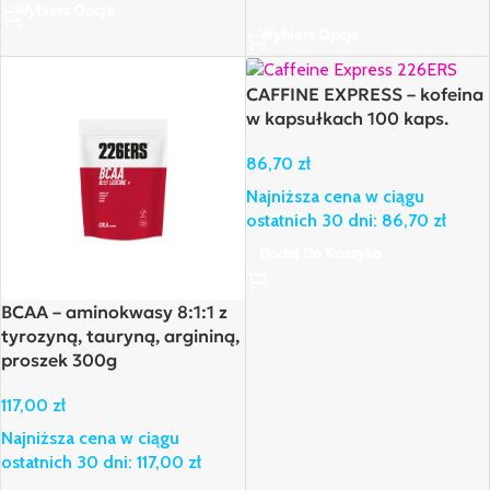
Wybierz Opcje
Wybierz Opcje
CAFFINE EXPRESS – kofeina
w kapsułkach 100 kaps.
86,70
zł
Najniższa cena w ciągu
ostatnich 30 dni:
86,70
zł
Dodaj Do Koszyka
BCAA – aminokwasy 8:1:1 z
tyrozyną, tauryną, argininą,
proszek 300g
117,00
zł
Najniższa cena w ciągu
ostatnich 30 dni:
117,00
zł