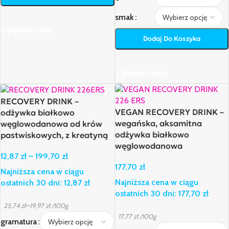
smak
Wybierz Opcje
Dodaj Do Koszyka
Wybierz Opcje
RECOVERY DRINK –
VEGAN RECOVERY DRINK –
odżywka białkowo
wegańska, aksamitna
węglowodanowa od krów
odżywka białkowo
pastwiskowych, z kreatyną
węglowodanowa
12,87
zł
–
199,70
zł
177,70
zł
Najniższa cena w ciągu
Najniższa cena w ciągu
ostatnich 30 dni:
12,87
zł
ostatnich 30 dni:
177,70
zł
–
25,74
zł
19,97
zł
/100g
17,77
zł
/100g
gramatura