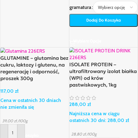
gramatura
Dodaj Do Koszyka
Wybierz Opcje
GLUTAMINE – glutamina bez
ISOLATE PROTEIN –
cukru, laktozy i glutenu, na
ultrafiltrowany izolat białka
regenerację i odporność,
(WPI) od krów
proszek 300g
pastwiskowych, 1kg
117,00
zł
Cena w ostatnich 30 dniach
288,00
zł
nie zmieniła się
Najniższa cena w ciągu
ostatnich 30 dni:
288,00
zł
39,00
zł
/100g
28,80
zł
/100g
Dodaj Do Koszyka