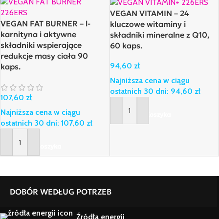
VEGAN VITAMIN – 24
VEGAN FAT BURNER – l-
kluczowe witaminy i
karnityna i aktywne
składniki mineralne z Q10,
składniki wspierające
60 kaps.
redukcje masy ciała 90
94,60
zł
kaps.
Najniższa cena w ciągu
ostatnich 30 dni:
94,60
zł
107,60
zł
Najniższa cena w ciągu
Dodaj Do Koszyka
ostatnich 30 dni:
107,60
zł
Dodaj Do Koszyka
DOBÓR WEDŁUG POTRZEB
Źródła energii