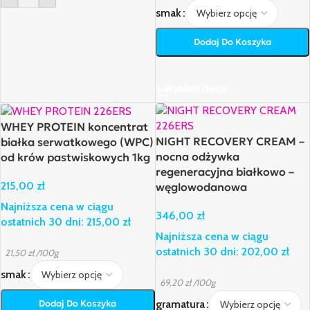
smak
Dodaj Do Koszyka
Wybierz Opcje
WHEY PROTEIN koncentrat
NIGHT RECOVERY CREAM –
białka serwatkowego (WPC)
nocna odżywka
od krów pastwiskowych 1kg
regeneracyjna białkowo –
215,00
zł
węglowodanowa
Najniższa cena w ciągu
346,00
zł
ostatnich 30 dni:
215,00
zł
Najniższa cena w ciągu
ostatnich 30 dni:
202,00
zł
21,50
zł
/100g
smak
69,20
zł
/100g
gramatura
Dodaj Do Koszyka