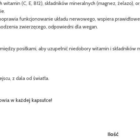
 witamin (C, E, B12), składników mineralnych (magnez, żelazo), or
ie.
oprawia funkcjonowanie układu nerwowego, wspiera prawidłowe k
chodzenia zwierzęcego, odpowiedni dla wegan.
 między posiłkami, aby uzupełnić niedobory witamin i składników 
cu, z dala od światła.
ia w każdej kapsułce!
Ilość