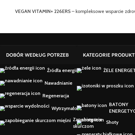
VEGAN VITAMIN+ 226ERS
– kompleksowe wsparcie zdrow
DOBÓR WEDŁUG POTRZEB
KATEGORIE PRODUK
Źródła energii
ŻELE ENERGE
Nawadnianie
Regeneracja
BATONY
Wytrzymałość
ENERGETY
Zapobieganie
Shoty
skurczom