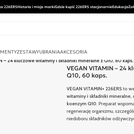
a 226ERS
Historia i misja marki
Gdzie kupić 226ERS stacjonarnie
Edukacja
Za
EMENTY
ZESTAWY
UBRANIA
AKCESORIA
– 24 kluczowe witaminy i składniki mineralne z Q10, 60 kaps.
VEGAN VITAMIN – 24 kl
Q10, 60 kaps.
VEGAN VITAMIN+ 226ERS
to we
witaminy i składniki mineralne
koenzym Q10
. Preparat wspoma
regenerację organizmu, szczegól
niedoboru składników odżywczyc