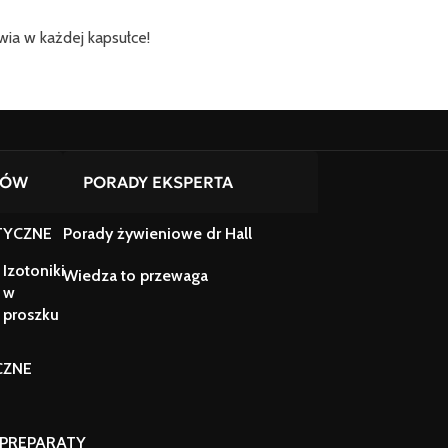
ia w każdej kapsułce!
TÓW
PORADY EKSPERTA
TYCZNE
Porady żywieniowe dr Hall
Izotoniki
Wiedza to przewaga
w
proszku
CZNE
PREPARATY