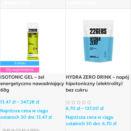
Wybierz Opcje
Wybierz Opcje
ISOTONIC GEL – żel
HYDRA ZERO DRINK – napój
energetyczno nawadniający
hipotoniczny (elektrolity)
68g
bez cukru
13,47
zł
–
347,28
zł
6,70
zł
–
137,00
zł
Najniższa cena w ciągu
ostatnich 30 dni:
13,47
zł
Najniższa cena w ciągu
ostatnich 30 dni:
6,70
zł
–
19,81
zł
20,43
zł
/100g