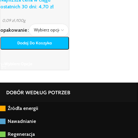
ostatnich 30 dni:
4,70
zł
0,09
zł
/100g
opakowanie
Dodaj Do Koszyka
Wybierz Opcje
DOBÓR WEDŁUG POTRZEB
Źródła energii
Nawadnianie
Regeneracja