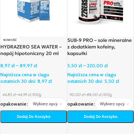
SUB-9 PRO – sole mineralne
NOWOŚĆ
HYDRAZERO SEA WATER –
z dodatkiem kofeiny,
napój hipotoniczny 20 ml
kapsułki
8,97
zł
–
89,97
zł
5,50
zł
–
220,00
zł
Najniższa cena w ciągu
Najniższa cena w ciągu
ostatnich 30 dni:
8,97
zł
ostatnich 30 dni:
5,50
zł
–
–
44,85
zł
44,99
zł
/100g
110,00
zł
88,00
zł
/100g
opakowanie
opakowanie
Dodaj Do Koszyka
Dodaj Do Koszyka