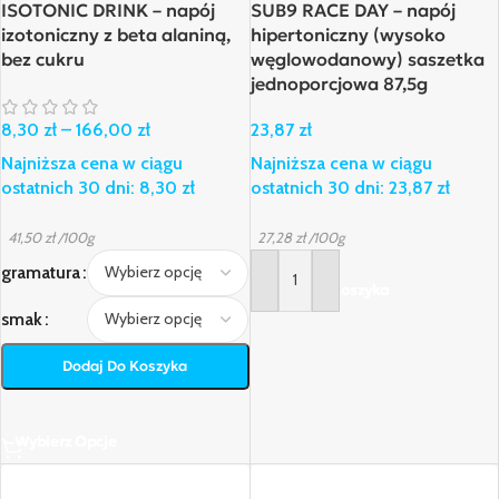
ISOTONIC DRINK – napój
SUB9 RACE DAY – napój
izotoniczny z beta alaniną,
hipertoniczny (wysoko
bez cukru
węglowodanowy) saszetka
jednoporcjowa 87,5g
8,30
zł
–
166,00
zł
23,87
zł
Najniższa cena w ciągu
Najniższa cena w ciągu
ostatnich 30 dni:
8,30
zł
ostatnich 30 dni:
23,87
zł
41,50
zł
/100g
27,28
zł
/100g
gramatura
Dodaj Do Koszyka
smak
Dodaj Do Koszyka
Wybierz Opcje