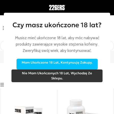
Czy masz ukończone 18 lat?
Menu
Musisz mieć ukończone 18 lat, aby móc nabywać
produkty zawierające wysokie stężenia kofeiny.
Nawadnianie
Zweryfikuj swój wiek, aby kontynuować.
Strona główna
/
Nawadnianie
Mam Ukończone 18 Lat, Kontynuuję Zakupy.
Nie Mam Ukończonych 18 Lat, Wychodzę Ze
Sklepu.
Show sidebar