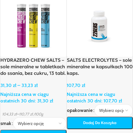
HYDRAZERO CHEW SALTS –
SALTS ELECTROLYTES – sole
sole mineralne w tabletkach
mineralne w kapsułkach 100
do ssania, bez cukru, 13 tabl.
kaps.
31,30
zł
–
33,23
zł
107,70
zł
Najniższa cena w ciągu
Najniższa cena w ciągu
ostatnich 30 dni:
31,30
zł
ostatnich 30 dni:
107,70
zł
opakowanie
–
104,33
zł
110,77
zł
/100g
Dodaj Do Koszyka
smak