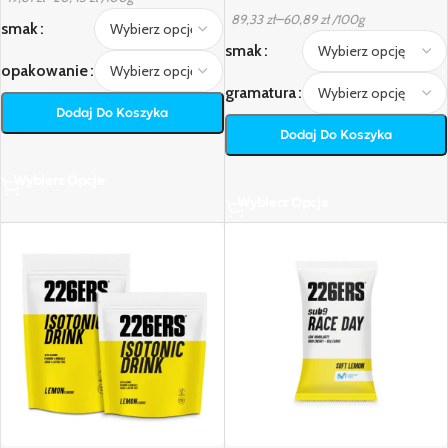
–
89,33
zł
60,89
zł
/100g
smak
smak
opakowanie
gramatura
Dodaj Do Koszyka
Dodaj Do Koszyka
Wybierz Opcje
Wybierz Opcje