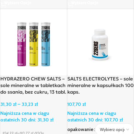
Wybierz Opcje
Wybierz Opcje
HYDRAZERO CHEW SALTS –
SALTS ELECTROLYTES – sole
sole mineralne w tabletkach
mineralne w kapsułkach 100
do ssania, bez cukru, 13 tabl.
kaps.
31,30
zł
–
33,23
zł
107,70
zł
Najniższa cena w ciągu
Najniższa cena w ciągu
ostatnich 30 dni:
31,30
zł
ostatnich 30 dni:
107,70
zł
opakowanie
–
104,33
zł
110,77
zł
/100g