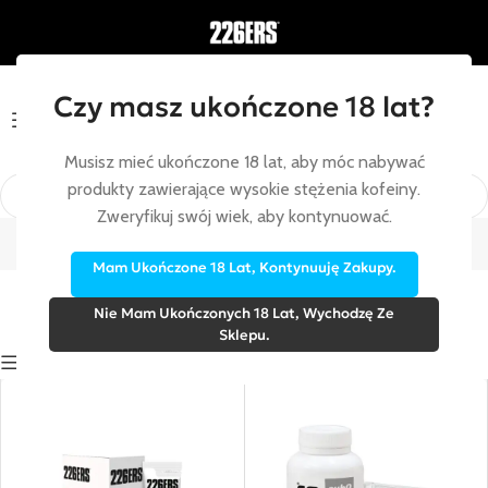
Czy masz ukończone 18 lat?
Menu
Musisz mieć ukończone 18 lat, aby móc nabywać
produkty zawierające wysokie stężenia kofeiny.
SOLE I NAWADNIANIE
Zweryfikuj swój wiek, aby kontynuować.
Strona główna
/
SOLE I NAWADNIANIE
Mam Ukończone 18 Lat, Kontynuuję Zakupy.
Nie Mam Ukończonych 18 Lat, Wychodzę Ze
Sklepu.
Show sidebar