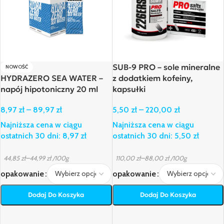
SUB-9 PRO – sole mineralne
NOWOŚĆ
HYDRAZERO SEA WATER –
z dodatkiem kofeiny,
napój hipotoniczny 20 ml
kapsułki
8,97
zł
–
89,97
zł
5,50
zł
–
220,00
zł
Najniższa cena w ciągu
Najniższa cena w ciągu
ostatnich 30 dni:
8,97
zł
ostatnich 30 dni:
5,50
zł
–
–
44,85
zł
44,99
zł
/100g
110,00
zł
88,00
zł
/100g
opakowanie
opakowanie
Dodaj Do Koszyka
Dodaj Do Koszyka