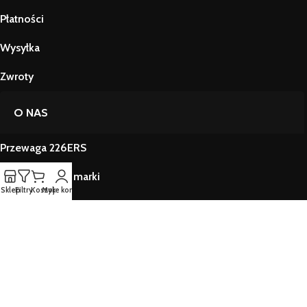
Płatności
Wysyłka
Zwroty
O NAS
Przewaga 226ERS
Historia i misja marki
Sklep
Filtry
Koszyk
Moje konto
Gdzie kupić 226ERS stacjonarnie
Edukacja
Zakupy b2b
KANAŁY SPOŁECZNOŚCIOWE