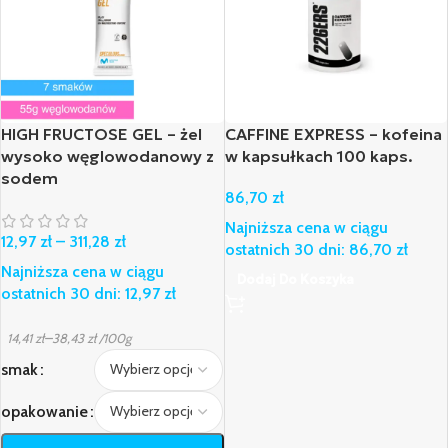
HIGH FRUCTOSE GEL – żel
CAFFINE EXPRESS – kofeina
wysoko węglowodanowy z
w kapsułkach 100 kaps.
sodem
86,70
zł
Najniższa cena w ciągu
12,97
zł
–
311,28
zł
ostatnich 30 dni:
86,70
zł
Najniższa cena w ciągu
Dodaj Do Koszyka
ostatnich 30 dni:
12,97
zł
–
14,41
zł
38,43
zł
/100g
smak
opakowanie