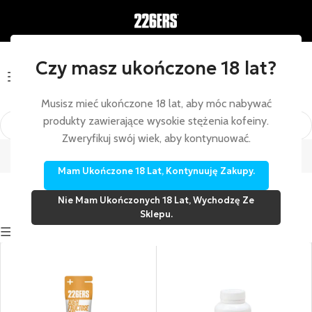
Czy masz ukończone 18 lat?
Menu
Musisz mieć ukończone 18 lat, aby móc nabywać
produkty zawierające wysokie stężenia kofeiny.
Z kofeiną
Zweryfikuj swój wiek, aby kontynuować.
Strona główna
/
Z kofeiną
Mam Ukończone 18 Lat, Kontynuuję Zakupy.
Nie Mam Ukończonych 18 Lat, Wychodzę Ze
Sklepu.
Show sidebar