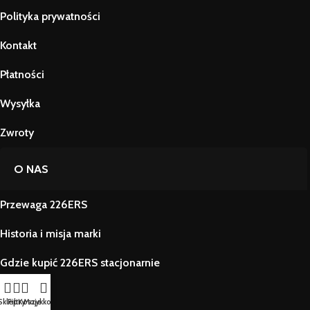
Polityka prywatności
Kontakt
Płatności
Wysyłka
Zwroty
O NAS
Przewaga 226ERS
Historia i misja marki
Gdzie kupić 226ERS stacjonarnie
Edukacja
Sklep
Filtry
Koszyk
Moje konto