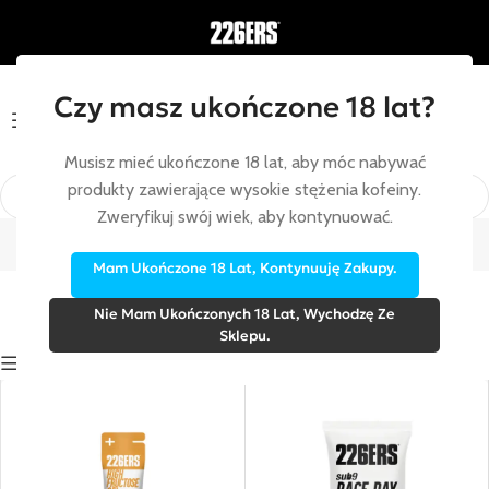
Czy masz ukończone 18 lat?
Menu
Musisz mieć ukończone 18 lat, aby móc nabywać
produkty zawierające wysokie stężenia kofeiny.
Wysokosodowe
Zweryfikuj swój wiek, aby kontynuować.
Strona główna
/
Wysokosodowe
Mam Ukończone 18 Lat, Kontynuuję Zakupy.
Nie Mam Ukończonych 18 Lat, Wychodzę Ze
Sklepu.
Show sidebar