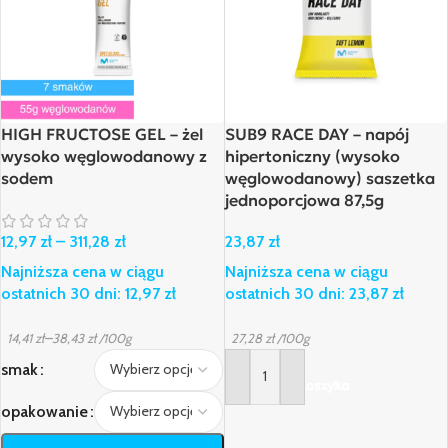
HIGH FRUCTOSE GEL – żel
SUB9 RACE DAY – napój
wysoko węglowodanowy z
hipertoniczny (wysoko
sodem
węglowodanowy) saszetka
jednoporcjowa 87,5g
12,97
zł
–
311,28
zł
23,87
zł
Najniższa cena w ciągu
Najniższa cena w ciągu
ostatnich 30 dni:
12,97
zł
ostatnich 30 dni:
23,87
zł
–
14,41
zł
38,43
zł
/100g
27,28
zł
/100g
smak
Dodaj Do Koszyka
opakowanie