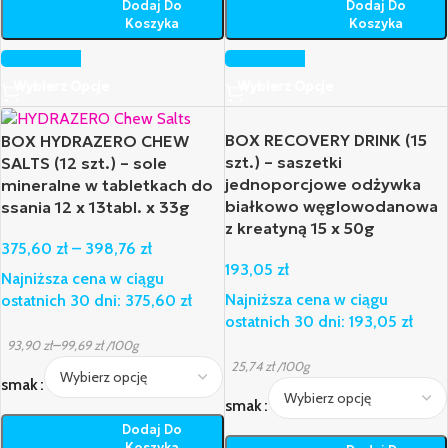
Dodaj Do
Dodaj Do
Koszyka
Koszyka
Wybierz Opcje
Wybierz Opcje
BOX RECOVERY DRINK (15
BOX HYDRAZERO CHEW
szt.) – saszetki
SALTS (12 szt.) – sole
jednoporcjowe odżywka
mineralne w tabletkach do
białkowo węglowodanowa
ssania 12 x 13tabl. x 33g
z kreatyną 15 x 50g
375,60
zł
–
398,76
zł
193,05
zł
Najniższa cena w ciągu
Najniższa cena w ciągu
ostatnich 30 dni:
375,60
zł
ostatnich 30 dni:
193,05
zł
–
93,90
zł
99,69
zł
/100g
25,74
zł
/100g
smak
smak
Dodaj Do
Koszyka