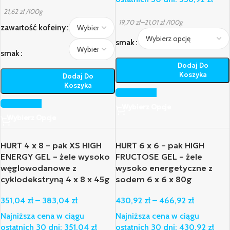
21,62
zł
/100g
–
19,70
zł
21,01
zł
/100g
zawartość kofeiny
smak
smak
Dodaj Do
Koszyka
Dodaj Do
Koszyka
Wybierz Opcje
Wybierz Opcje
HURT 4 x 8 – pak XS HIGH
HURT 6 x 6 – pak HIGH
ENERGY GEL – żele wysoko
FRUCTOSE GEL – żele
węglowodanowe z
wysoko energetyczne z
cyklodekstryną 4 x 8 x 45g
sodem 6 x 6 x 80g
351,04
zł
–
383,04
zł
430,92
zł
–
466,92
zł
Najniższa cena w ciągu
Najniższa cena w ciągu
ostatnich 30 dni:
351,04
zł
ostatnich 30 dni:
430,92
zł