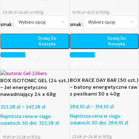
–
–
24,38
zł
26,60
zł
/100g
14,96
zł
16,21
zł
/100g
smak
smak
Dodaj Do
Dodaj Do
Koszyka
Koszyka
Wybierz Opcje
Wybierz Opcje
BOX RACE DAY BAR (30 szt.)
BOX ISOTONIC GEL (24 szt.)
– batony energetyczne raw
– żel energetyczno
z pestkami 30 x 40g
nawadniający 24 x 68g
284,10
zł
–
314,10
zł
323,28
zł
–
347,28
zł
Najniższa cena w ciągu
Najniższa cena w ciągu
ostatnich 30 dni:
284,10
zł
ostatnich 30 dni:
323,28
zł
–
23,68
zł
26,18
zł
/100g
–
19,81
zł
21,28
zł
/100g