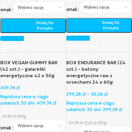
smak
smak
Dodaj Do
Dodaj Do
Koszyka
Koszyka
Wybierz Opcje
Wybierz Opcje
BOX VEGAN GUMMY BAR
BOX ENDURANCE BAR (24
(42 szt.) – galaretki
szt.) – batony
energetyczne 42 x 30g
energetyczne raw z
orzechami 24 x 60g
439,74
zł
299,28
zł
–
311,28
zł
Najniższa cena w ciągu
ostatnich 30 dni:
439,74
zł
Najniższa cena w ciągu
ostatnich 30 dni:
299,28
zł
34,90
zł
/100g
–
20,78
zł
21,62
zł
/100g
smak