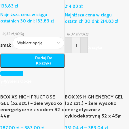
133,83
zł
214,83
zł
Najniższa cena w ciągu
Najniższa cena w ciągu
ostatnich 30 dni:
133,83
zł
ostatnich 30 dni:
214,83
zł
16,52
zł
/100g
16,37
zł
/100g
smak
Dodaj Do Koszyka
Dodaj Do
Koszyka
Wybierz Opcje
BOX XS HIGH FRUCTOSE
BOX XS HIGH ENERGY GEL
GEL (32 szt.) – żele wysoko
(32 szt.) – żele wysoko
energetyczne z sodem 32 x
energetyczne z
44g
cyklodekstryną 32 x 45g
287,00
zł
–
383,00
zł
351,04
zł
–
383,04
zł