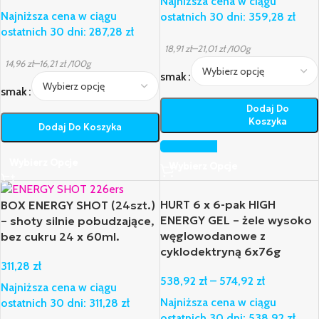
Najniższa cena w ciągu
Najniższa cena w ciągu
ostatnich 30 dni:
359,28
zł
ostatnich 30 dni:
287,28
zł
–
18,91
zł
21,01
zł
/100g
–
14,96
zł
16,21
zł
/100g
smak
smak
Dodaj Do
Koszyka
Dodaj Do Koszyka
Wybierz Opcje
Wybierz Opcje
HURT 6 x 6-pak HIGH
BOX ENERGY SHOT (24szt.)
ENERGY GEL – żele wysoko
– shoty silnie pobudzające,
węglowodanowe z
bez cukru 24 x 60ml.
cyklodektryną 6x76g
311,28
zł
538,92
zł
–
574,92
zł
Najniższa cena w ciągu
Najniższa cena w ciągu
ostatnich 30 dni:
311,28
zł
ostatnich 30 dni:
538,92
zł