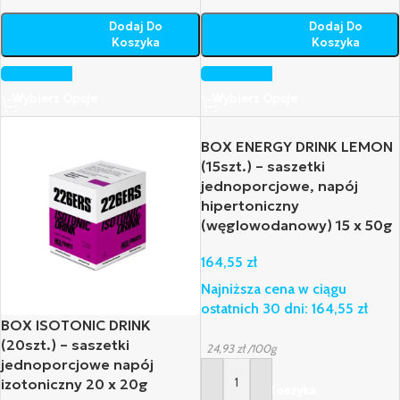
Dodaj Do
Dodaj Do
Koszyka
Koszyka
Wybierz Opcje
Wybierz Opcje
BOX ENERGY DRINK LEMON
(15szt.) – saszetki
jednoporcjowe, napój
hipertoniczny
(węglowodanowy) 15 x 50g
164,55
zł
Najniższa cena w ciągu
ostatnich 30 dni:
164,55
zł
BOX ISOTONIC DRINK
(20szt.) – saszetki
24,93
zł
/100g
jednoporcjowe napój
izotoniczny 20 x 20g
Dodaj Do Koszyka