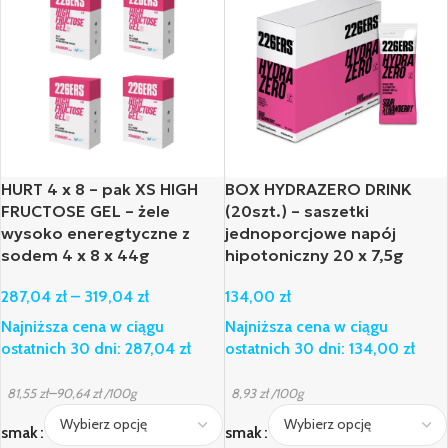
HURT 4 x 8 – pak XS HIGH
BOX HYDRAZERO DRINK
FRUCTOSE GEL – żele
(20szt.) – saszetki
wysoko eneregtyczne z
jednoporcjowe napój
sodem 4 x 8 x 44g
hipotoniczny 20 x 7,5g
287,04
zł
–
319,04
zł
134,00
zł
Najniższa cena w ciągu
Najniższa cena w ciągu
ostatnich 30 dni:
287,04
zł
ostatnich 30 dni:
134,00
zł
–
81,55
zł
90,64
zł
/100g
8,93
zł
/100g
smak
smak