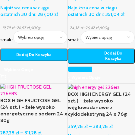
Najniższa cena w ciągu
Najniższa cena w ciągu
ostatnich 30 dni:
287,00
zł
ostatnich 30 dni:
351,04
zł
–
–
19,79
zł
26,97
zł
/100g
24,38
zł
26,42
zł
/100g
smak
smak
Dodaj Do
Dodaj Do Koszyka
Koszyka
Wybierz Opcje
Wybierz Opcje
BOX HIGH ENERGY GEL (24
BOX HIGH FRUCTOSE GEL
szt.) – żele wysoko
(24 szt.) – żele wysoko
węglowodanowe z
energetyczne z sodem 24 x
cyklodekstryną 24 x 76g
80g
359,28
zł
–
383,28
zł
287,28
zł
–
311,28
zł