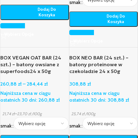
smak
Dodaj Do
Koszyka
Dodaj Do
Koszyka
Wybierz Opcje
Wybierz Opcje
BOX VEGAN OAT BAR (24
BOX NEO BAR (24 szt.) –
szt.) – batony owsiane z
batony proteinowe w
superfoods24 x 50g
czekoladzie 24 x 50g
260,88
zł
–
284,44
zł
308,88
zł
Najniższa cena w ciągu
Najniższa cena w ciągu
ostatnich 30 dni:
260,88
zł
ostatnich 30 dni:
308,88
zł
–
21,74
zł
23,70
zł
/100g
25,74
zł
/100g
smak
smak