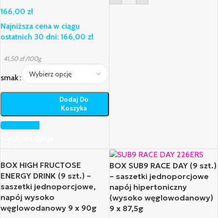
166,00
zł
Najniższa cena w ciągu
ostatnich 30 dni:
166,00
zł
41,50
zł
/100g
smak
Dodaj Do
Koszyka
Wybierz Opcje
BOX HIGH FRUCTOSE
BOX SUB9 RACE DAY (9 szt.)
ENERGY DRINK (9 szt.) –
– saszetki jednoporcjowe
saszetki jednoporcjowe,
napój hipertoniczny
napój wysoko
(wysoko węglowodanowy)
węglowodanowy 9 x 90g
9 x 87,5g