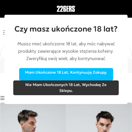
Czy masz ukończone 18 lat?
Menu
Musisz mieć ukończone 18 lat, aby móc nabywać
produkty zawierające wysokie stężenia kofeiny.
Koszulki
Zweryfikuj swój wiek, aby kontynuować.
Strona główna
/
Ubrania
/
Koszulki
Mam Ukończone 18 Lat, Kontynuuję Zakupy.
Nie Mam Ukończonych 18 Lat, Wychodzę Ze
Sklepu.
Show sidebar