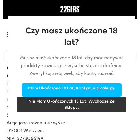
Czy masz ukończone 18
Menu
lat?
Musisz mieć ukończone 18 lat, aby móc nabywać
produkty zawierające wysokie stężenia kofeiny.
Adres rejestrowy spółki
Zweryfikuj swój wiek, aby kontynuować.
Aleja Jana Pawła II 43A/37B
fb & messenger:
Mam Ukończone 18 Lat, Kontynuuję Zakupy.
https://www.facebook.com/226erspl
instagram:
Nie Mam Ukończonych 18 Lat, Wychodzę Ze
https://www.instagram.com/226erspoland
Sklepu.
SPORTS WONDERLAND SP. Z O.O.
Aleja Jana Pawła II 43A/37B
01-001 Waszawa
NIP: 5273066199