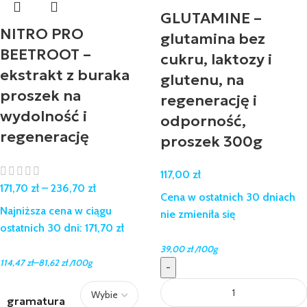
GLUTAMINE –
NITRO PRO
glutamina bez
BEETROOT –
cukru, laktozy i
ekstrakt z buraka
glutenu, na
proszek na
regenerację i
wydolność i
odporność,
regenerację
proszek 300g
117,00
zł
171,70
zł
–
236,70
zł
Cena w ostatnich 30 dniach
Najniższa cena w ciągu
nie zmieniła się
ostatnich 30 dni:
171,70
zł
39,00
zł
/100g
–
114,47
zł
81,62
zł
/100g
-
gramatura