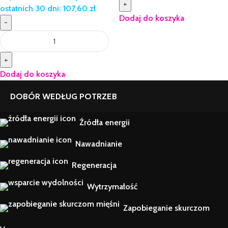
+
ostatnich 30 dni:
107,60
zł
Dodaj do koszyka
-
+
Dodaj do koszyka
DOBÓR WEDŁUG POTRZEB
Źródła energii
Nawadnianie
Regeneracja
Wytrzymałość
Zapobieganie skurczom