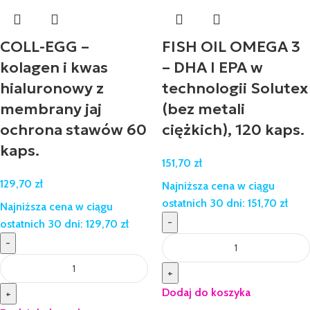
COLL-EGG –
FISH OIL OMEGA 3
kolagen i kwas
– DHA I EPA w
hialuronowy z
technologii Solutex
membrany jaj
(bez metali
ochrona stawów 60
ciężkich), 120 kaps.
kaps.
151,70
zł
129,70
zł
Najniższa cena w ciągu
ostatnich 30 dni:
151,70
zł
Najniższa cena w ciągu
-
ostatnich 30 dni:
129,70
zł
-
+
Dodaj do koszyka
+