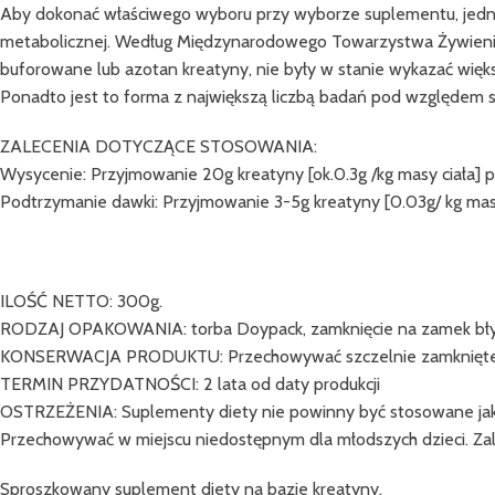
Aby dokonać właściwego wyboru przy wyborze suplementu, jednym
metabolicznej. Według Międzynarodowego Towarzystwa Żywienia Sp
buforowane lub azotan kreatyny, nie były w stanie wykazać więks
Ponadto jest to forma z największą liczbą badań pod względem sk
ZALECENIA DOTYCZĄCE STOSOWANIA:
Wysycenie: Przyjmowanie 20g kreatyny [ok.0.3g /kg masy ciała] p
Podtrzymanie dawki: Przyjmowanie 3-5g kreatyny [0.03g/ kg masy
ILOŚĆ NETTO: 300g.
RODZAJ OPAKOWANIA: torba Doypack, zamknięcie na zamek błysk
KONSERWACJA PRODUKTU: Przechowywać szczelnie zamknięte w
TERMIN PRZYDATNOŚCI: 2 lata od daty produkcji
OSTRZEŻENIA: Suplementy diety nie powinny być stosowane jako s
Przechowywać w miejscu niedostępnym dla młodszych dzieci. Zal
Sproszkowany suplement diety na bazie kreatyny.