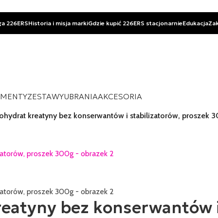
ga 226ERS
Historia i misja marki
Gdzie kupić 226ERS stacjonarnie
Edukacja
Za
EMENTY
ZESTAWY
UBRANIA
AKCESORIA
ydrat kreatyny bez konserwantów i stabilizatorów, proszek 
atyny bez konserwantów i 