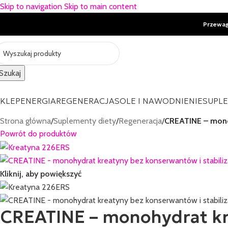
Skip to navigation
Skip to main content
Przewa
Szukaj
KLEP
ENERGIA
REGENERACJA
SOLE I NAWODNIENIE
SUPL
Strona główna
/
Suplementy diety
/
Regeneracja
/
CREATINE – monoh
Powrót do produktów
Kliknij, aby powiększyć
CREATINE – monohydrat kre