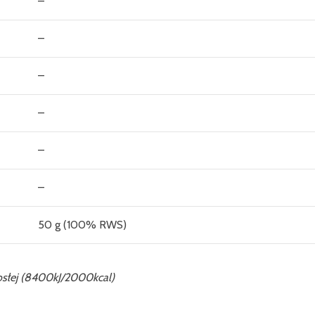
–
–
–
–
–
–
50 g (100% RWS)
osłej (8400kJ/2000kcal)