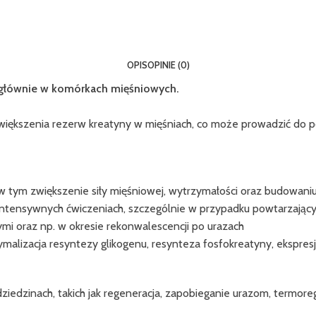
OPIS
OPINIE (0)
głównie w komórkach mięśniowych.
iększenia rezerw kreatyny w mięśniach, co może prowadzić do 
 w tym zwiększenie siły mięśniowej, wytrzymałości oraz budowan
ntensywnych ćwiczeniach, szczególnie w przypadku powtarzających 
i oraz np. w okresie rekonwalescencji po urazach
ymalizacja resyntezy glikogenu, resynteza fosfokreatyny, ekspr
ziedzinach, takich jak regeneracja, zapobieganie urazom, termoreg