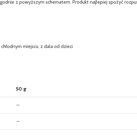
 zgodnie z powyższym schematem. Produkt najlepiej spożyć roz
hłodnym miejscu, z dala od dzieci
50 g
–
–