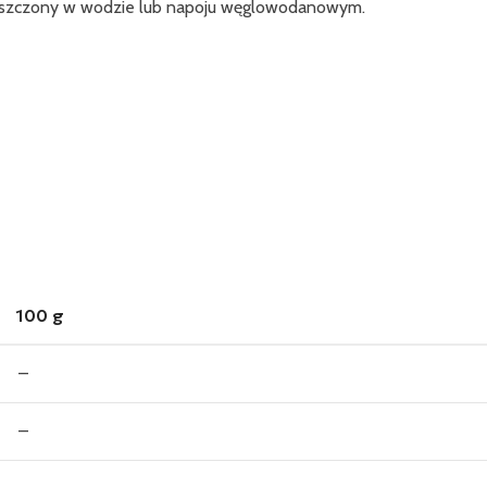
puszczony w wodzie lub napoju węglowodanowym.
100 g
–
–