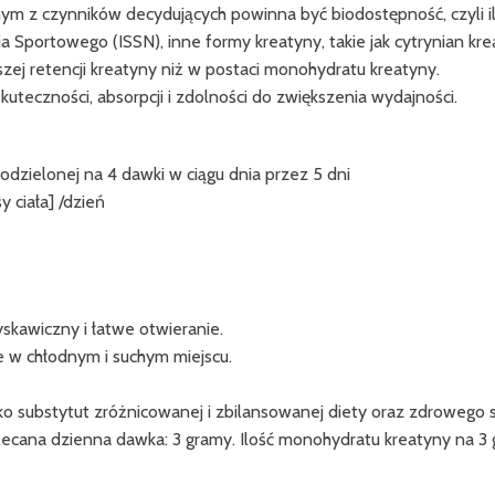
 z czynników decydujących powinna być biodostępność, czyli il
ortowego (ISSN), inne formy kreatyny, takie jak cytrynian krea
zej retencji kreatyny niż w postaci monohydratu kreatyny.
uteczności, absorpcji i zdolności do zwiększenia wydajności.
odzielonej na 4 dawki w ciągu dnia przez 5 dni
 ciała] /dzień
awiczny i łatwe otwieranie.
 chłodnym i suchym miejscu.
ubstytut zróżnicowanej i zbilansowanej diety oraz zdrowego styl
ecana dzienna dawka: 3 gramy. Ilość monohydratu kreatyny na 3 