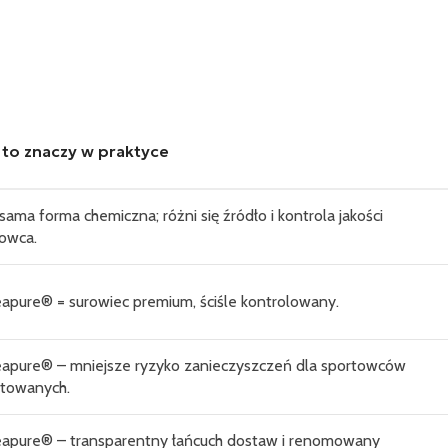
 to znaczy w praktyce
sama forma chemiczna; różni się źródło i kontrola jakości
rowca.
apure® = surowiec premium, ściśle kontrolowany.
eapure® – mniejsze ryzyko zanieczyszczeń dla sportowców
stowanych.
eapure® – transparentny łańcuch dostaw i renomowany