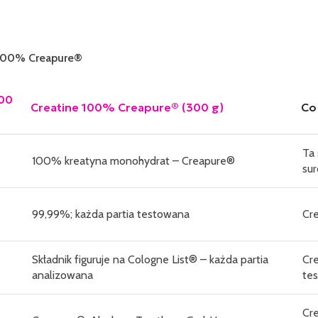
 100% Creapure®
00
Creatine 100% Creapure® (300 g)
Co
Ta 
100% kreatyna monohydrat – Creapure®
su
99,99%; każda partia testowana
Cre
Składnik figuruje na Cologne List® – każda partia
Cr
analizowana
te
Cr