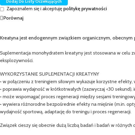
Dodaj Do Listy Oczekujących
Zapoznałem się i akceptuję
politykę prywatności
Porównaj
Kreatyna jest endogennym związkiem organicznym, obecnym 
Suplementacja monohydratem kreatyny jest stosowana w celu zw
eksplozywności.
WYKORZYSTANIE SUPLEMENTACJI KREATYNY
• w połączeniu z treningiem siłowym wykazuje korzystne efekty,
• poprawia wydajność w krótkotrwałych (zazwyczaj <30 sekund), i
• może wspomagać proces regeneracji między sesjami treningowym
• wywiera różnorodne bezpośrednie efekty na mięśnie (m.in. opt
wydajność sportową, adaptację do treningu i proces regeneracji.
Związek cieszy się obecnie dużą liczbą badań i badań w różnych d