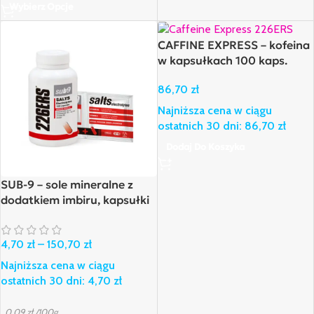
Wybierz Opcje
CAFFINE EXPRESS – kofeina
w kapsułkach 100 kaps.
86,70
zł
Najniższa cena w ciągu
ostatnich 30 dni:
86,70
zł
Dodaj Do Koszyka
SUB-9 – sole mineralne z
dodatkiem imbiru, kapsułki
4,70
zł
–
150,70
zł
Najniższa cena w ciągu
ostatnich 30 dni:
4,70
zł
0,09
zł
/100g