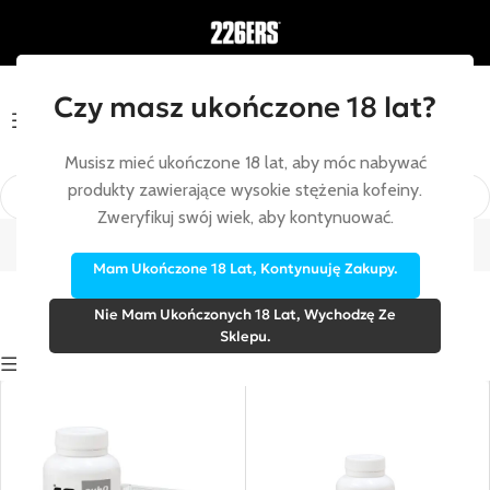
Czy masz ukończone 18 lat?
Menu
Musisz mieć ukończone 18 lat, aby móc nabywać
produkty zawierające wysokie stężenia kofeiny.
Kapsułki
Zweryfikuj swój wiek, aby kontynuować.
Strona główna
/
Kapsułki
Mam Ukończone 18 Lat, Kontynuuję Zakupy.
Nie Mam Ukończonych 18 Lat, Wychodzę Ze
Sklepu.
Show sidebar