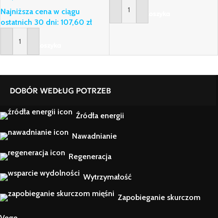
Najniższa cena w ciągu
Dodaj Do Koszyka
ostatnich 30 dni:
107,60
zł
Dodaj Do Koszyka
DOBÓR WEDŁUG POTRZEB
Źródła energii
Nawadnianie
Regeneracja
Wytrzymałość
Zapobieganie skurczom
Vege