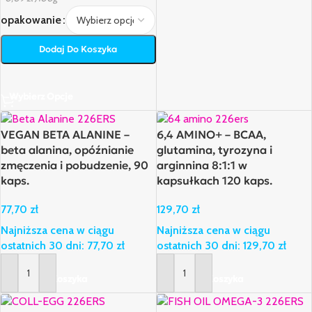
opakowanie
Dodaj Do Koszyka
Wybierz Opcje
VEGAN BETA ALANINE –
6,4 AMINO+ – BCAA,
beta alanina, opóźnianie
glutamina, tyrozyna i
zmęczenia i pobudzenie, 90
arginnina 8:1:1 w
kaps.
kapsułkach 120 kaps.
77,70
zł
129,70
zł
Najniższa cena w ciągu
Najniższa cena w ciągu
ostatnich 30 dni:
77,70
zł
ostatnich 30 dni:
129,70
zł
Dodaj Do Koszyka
Dodaj Do Koszyka