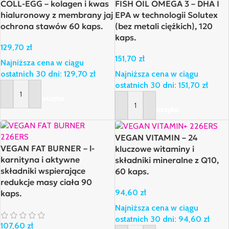
COLL-EGG – kolagen i kwas
FISH OIL OMEGA 3 – DHA I
hialuronowy z membrany jaj
EPA w technologii Solutex
ochrona stawów 60 kaps.
(bez metali ciężkich), 120
kaps.
129,70
zł
151,70
zł
Najniższa cena w ciągu
ostatnich 30 dni:
129,70
zł
Najniższa cena w ciągu
ostatnich 30 dni:
151,70
zł
Dodaj Do Koszyka
Dodaj Do Koszyka
VEGAN VITAMIN – 24
VEGAN FAT BURNER – l-
kluczowe witaminy i
karnityna i aktywne
składniki mineralne z Q10,
składniki wspierające
60 kaps.
redukcje masy ciała 90
94,60
zł
kaps.
Najniższa cena w ciągu
ostatnich 30 dni:
94,60
zł
107,60
zł