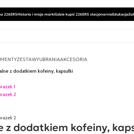
a 226ERS
Historia i misja marki
Gdzie kupić 226ERS stacjonarnie
Edukacja
Za
EMENTY
ZESTAWY
UBRANIA
AKCESORIA
lne z dodatkiem kofeiny, kapsułki
 z dodatkiem kofeiny, kaps