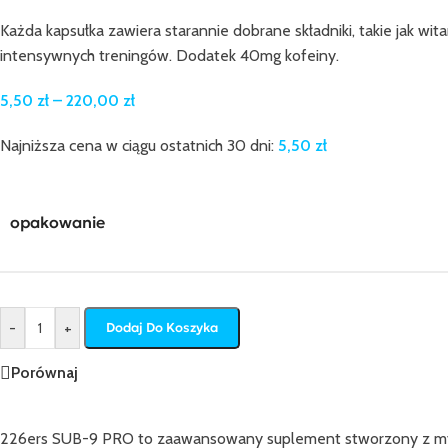
Każda kapsułka zawiera starannie dobrane składniki, takie jak w
intensywnych treningów. Dodatek 40mg kofeiny.
5,50
zł
–
220,00
zł
Najniższa cena w ciągu ostatnich 30 dni:
5,50
zł
opakowanie
-
+
Dodaj Do Koszyka
Porównaj
226ers SUB-9 PRO to zaawansowany suplement stworzony z myślą o