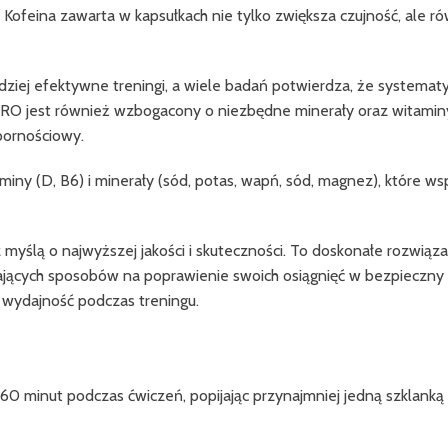
ofeina zawarta w kapsułkach nie tylko zwiększa czujność, ale ró
dziej efektywne treningi, a wiele badań potwierdza, że systema
RO jest również wzbogacony o niezbędne minerały oraz witaminy
pornościowy.
taminy (D, B6) i minerały (sód, potas, wapń, sód, magnez), które
yślą o najwyższej jakości i skuteczności. To doskonałe rozwiąza
kających sposobów na poprawienie swoich osiągnięć w bezpieczny 
 wydajność podczas treningu.
0-60 minut podczas ćwiczeń, popijając przynajmniej jedną szklanką