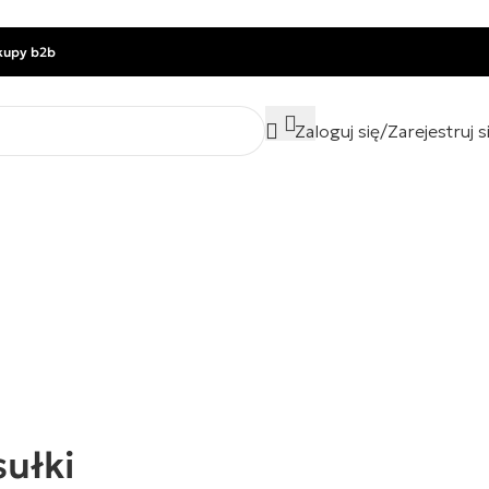
kupy b2b
Zaloguj się/Zarejestruj s
ułki