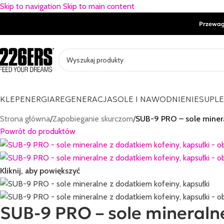
Skip to navigation
Skip to main content
Przewag
KLEP
ENERGIA
REGENERACJA
SOLE I NAWODNIENIE
SUPL
Strona główna
/
Zapobieganie skurczom
/
SUB-9 PRO – sole minera
Powrót do produktów
Kliknij, aby powiększyć
SUB-9 PRO – sole mineralne