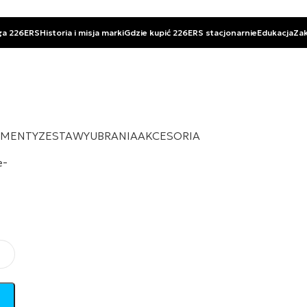
ga 226ERS
Historia i misja marki
Gdzie kupić 226ERS stacjonarnie
Edukacja
Za
EMENTY
ZESTAWY
UBRANIA
AKCESORIA
e-