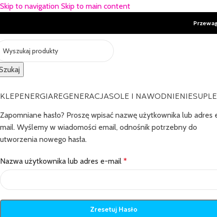
Skip to navigation
Skip to main content
Przewa
Szukaj
KLEP
ENERGIA
REGENERACJA
SOLE I NAWODNIENIE
SUPL
Zapomniane hasło? Proszę wpisać nazwę użytkownika lub adres 
mail. Wyślemy w wiadomości email, odnośnik potrzebny do
utworzenia nowego hasła.
Nazwa użytkownika lub adres e-mail
*
Zresetuj Hasło