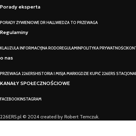
Porady eksperta
PORADY ŻYWIENIOWE DR HALL
WIEDZA TO PRZEWAGA
Regulaminy
KLAUZULA INFORMACYJNA RODO
REGULAMIN
POLITYKA PRYWATNOŚCI
KON
o nas
PRZEWAGA 226ERS
HISTORIA I MISJA MARKI
GDZIE KUPIĆ 226ERS STACJONA
KANAŁY SPOŁECZNOŚCIOWE
FACEBOOK
INSTAGRAM
226ERS.pl © 2024 created by Robert Temczuk.