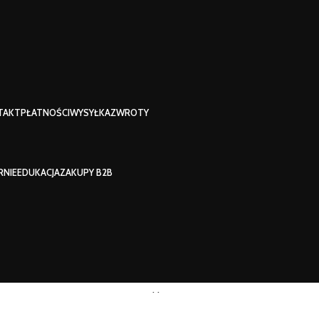
TAKT
PŁATNOŚCI
WYSYŁKA
ZWROTY
RNIE
EDUKACJA
ZAKUPY B2B
Sklep