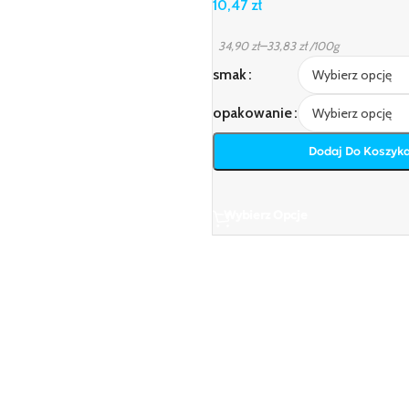
10,47
zł
–
34,90
zł
33,83
zł
/100g
smak
opakowanie
Dodaj Do Koszyk
Wybierz Opcje