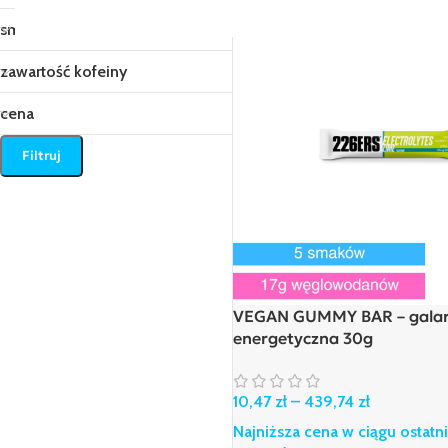
smak
zawartość kofeiny
cena
Filtruj
VEGAN GUMMY BAR – galar
energetyczna 30g
10,47
zł
–
439,74
zł
Najniższa cena w ciągu ostatn