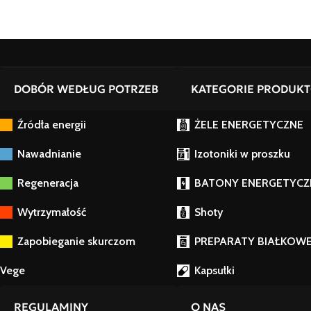
DOBÓR WEDŁUG POTRZEB
KATEGORIE PRODUK
Źródła energii
ŻELE ENERGETYCZNE
Nawadnianie
Izotoniki w proszku
Regeneracja
BATONY ENERGETYCZ
Wytrzymałość
Shoty
Zapobieganie skurczom
PREPARATY BIAŁKOW
Vege
Kapsułki
REGULAMINY
O NAS