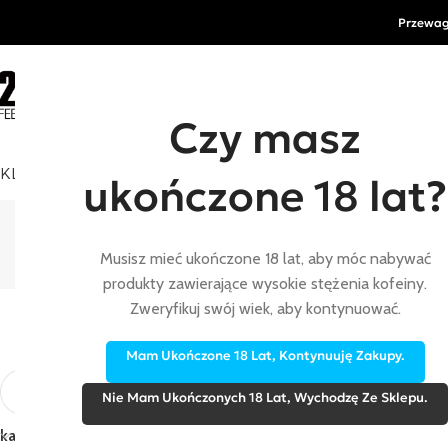
Przewag
Czy masz
KLEP
ENERGIA
REGENERACJA
SOLE I NAWODNIENIE
SUPL
ukończone 18 lat?
Niskoenergetyczne
Strona główna
/
Niskoenergetyczne
Musisz mieć ukończone 18 lat, aby móc nabywać
produkty zawierające wysokie stężenia kofeiny.
Zweryfikuj swój wiek, aby kontynuować.
Mam Ukończone 18 Lat, Kontynuuję Zakupy.
Nie Mam Ukończonych 18 Lat, Wychodzę Ze Sklepu.
Wyświetlanie jednego wyniku
kategoria
Niskoenergetyczne