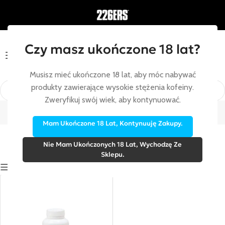
Czy masz ukończone 18 lat?
Menu
Musisz mieć ukończone 18 lat, aby móc nabywać
produkty zawierające wysokie stężenia kofeiny.
Koncentracja
Zweryfikuj swój wiek, aby kontynuować.
Strona główna
/
Suplementy diety
/
Koncentracja
Mam Ukończone 18 Lat, Kontynuuję Zakupy.
Nie Mam Ukończonych 18 Lat, Wychodzę Ze
Sklepu.
Show sidebar