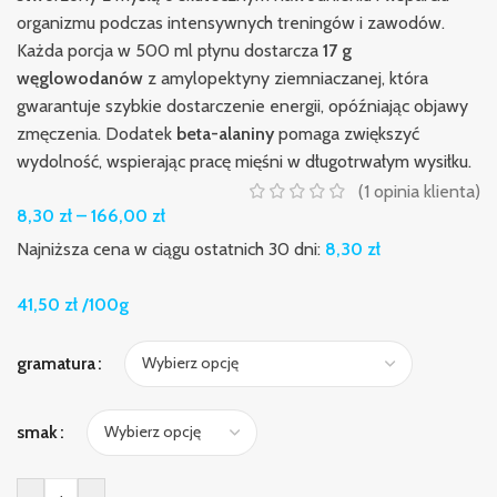
organizmu podczas intensywnych treningów i zawodów.
Każda porcja w 500 ml płynu dostarcza
17 g
węglowodanów
z amylopektyny ziemniaczanej, która
gwarantuje szybkie dostarczenie energii, opóźniając objawy
zmęczenia. Dodatek
beta-alaniny
pomaga zwiększyć
wydolność, wspierając pracę mięśni w długotrwałym wysiłku.
(
1
opinia klienta)
8,30
zł
–
166,00
zł
Najniższa cena w ciągu ostatnich 30 dni:
8,30
zł
41,50
zł
/100g
gramatura
smak