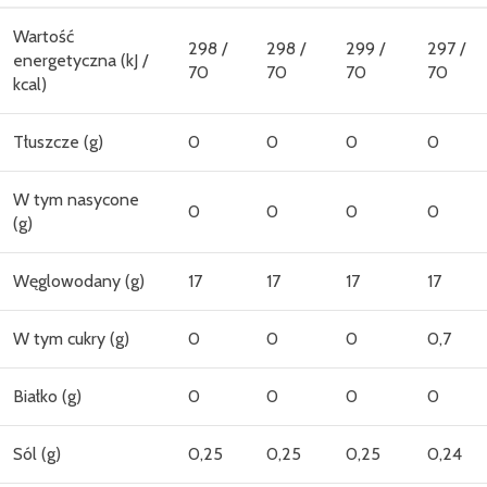
Wartość
298 /
298 /
299 /
297 /
energetyczna (kJ /
70
70
70
70
kcal)
Tłuszcze (g)
0
0
0
0
W tym nasycone
0
0
0
0
(g)
Węglowodany (g)
17
17
17
17
W tym cukry (g)
0
0
0
0,7
Białko (g)
0
0
0
0
Sól (g)
0,25
0,25
0,25
0,24