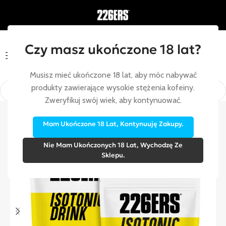
Czy masz ukończone 18 lat?
Menu
Musisz mieć ukończone 18 lat, aby móc nabywać
produkty zawierające wysokie stężenia kofeiny.
Zweryfikuj swój wiek, aby kontynuować.
rona główna
/
W trakcie wysilku
/
DO BIDONU
/
Izotoniki w proszku
Mam Ukończone 18 Lat, Kontynuuję Zakupy.
Nie Mam Ukończonych 18 Lat, Wychodzę Ze
Sklepu.