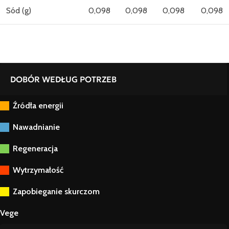
Sód (g)
0,098
0,098
0,098
0,098
DOBÓR WEDŁUG POTRZEB
Źródła energii
Nawadnianie
Regeneracja
Wytrzymałość
Zapobieganie skurczom
Vege