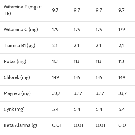
Witamina E (mg α-
9,7
9,7
9,7
9,7
TE)
Witamina C (mg)
179
179
179
179
Tiamina B1 (µg)
2,1
2,1
2,1
2,1
Potas (mg)
113
113
113
113
Chlorek (mg)
149
149
149
149
Magnez (mg)
33,7
33,7
33,7
33,7
Cynk (mg)
5,4
5,4
5,4
5,4
Beta Alanina (g)
0,01
0,01
0,01
0,01