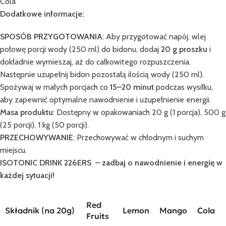
Cola
Dodatkowe informacje:
SPOSÓB PRZYGOTOWANIA
: Aby przygotować napój, wlej
połowę porcji wody (250 ml) do bidonu, dodaj
20 g proszku
i
dokładnie wymieszaj, aż do całkowitego rozpuszczenia.
Następnie uzupełnij bidon pozostałą ilością wody (250 ml).
Spożywaj w małych porcjach co
15–20 minut
podczas wysiłku,
aby zapewnić optymalne nawodnienie i uzupełnienie energii.
Masa produktu
: Dostępny w opakowaniach 20 g (1 porcja), 500 g
(25 porcji), 1 kg (50 porcji).
PRZECHOWYWANIE
: Przechowywać w chłodnym i suchym
miejscu.
ISOTONIC DRINK 226ERS – zadbaj o nawodnienie i energię w
każdej sytuacji!
Red
Składnik (na 20g)
Lemon
Mango
Cola
Fruits