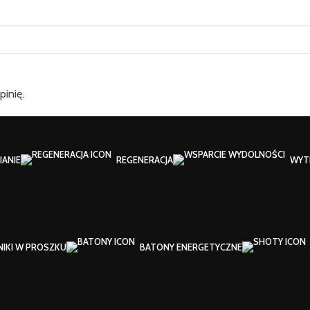
pinię.
ANIE
REGENERACJA
WYT
NIKI W PROSZKU
BATONY ENERGETYCZNE