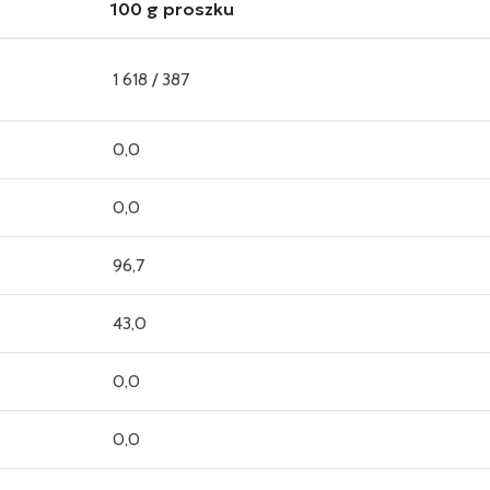
100 g proszku
1 618 / 387
0,0
0,0
96,7
43,0
0,0
0,0