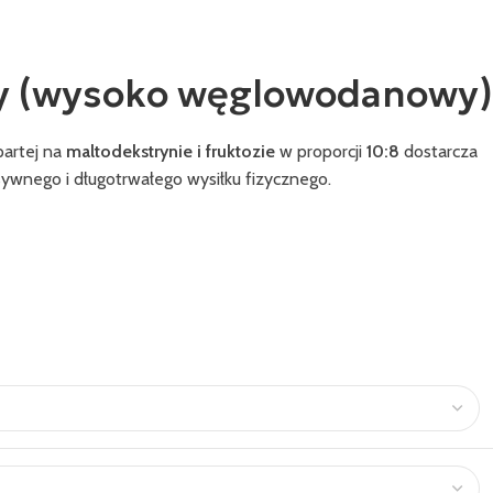
y (wysoko węglowodanowy)
partej na
maltodekstrynie i fruktozie
w proporcji
10:8
dostarcza
ywnego i długotrwałego wysiłku fizycznego.