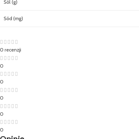
Sól (g)
Sód (mg)
0 recenzji
0
0
0
0
0
Opinie