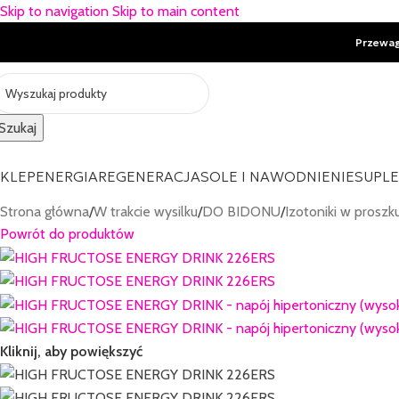
Skip to navigation
Skip to main content
Przewa
Szukaj
KLEP
ENERGIA
REGENERACJA
SOLE I NAWODNIENIE
SUPL
Strona główna
/
W trakcie wysilku
/
DO BIDONU
/
Izotoniki w proszk
Powrót do produktów
Kliknij, aby powiększyć