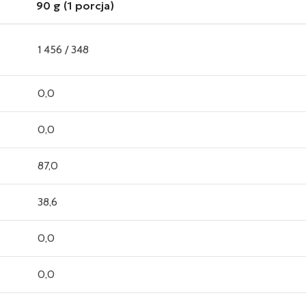
90 g (1 porcja)
1 456 / 348
0,0
0,0
87,0
38,6
0,0
0,0