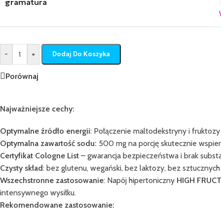
gramatura
-
+
Dodaj Do Koszyka
Porównaj
Najważniejsze cechy:
Optymalne źródło energii
: Połączenie maltodekstryny i frukto
Optymalna zawartość sodu:
500 mg na porcję skutecznie wspier
Certyfikat Cologne List
– gwarancja bezpieczeństwa i brak substa
Czysty skład
: bez glutenu, wegański, bez laktozy, bez sztucznyc
Wszechstronne zastosowanie
: Napój hipertoniczny
HIGH FRUC
intensywnego wysiłku.
Rekomendowane zastosowanie: