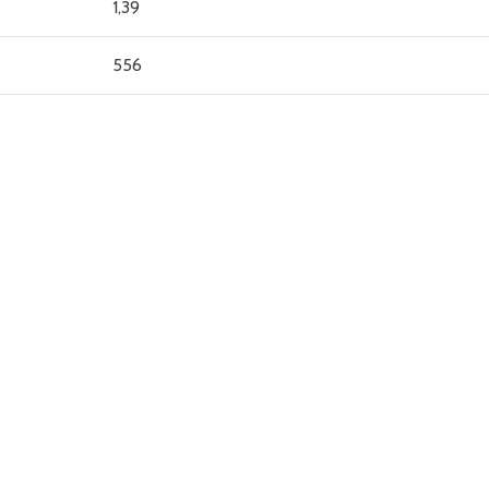
1,39
556