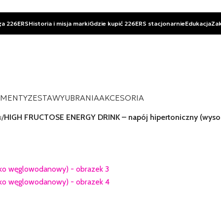
ga 226ERS
Historia i misja marki
Gdzie kupić 226ERS stacjonarnie
Edukacja
Za
EMENTY
ZESTAWY
UBRANIA
AKCESORIA
u
/
HIGH FRUCTOSE ENERGY DRINK – napój hipertoniczny (wys