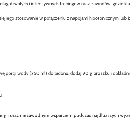
długotrwałych i intensywnych treningów oraz zawodów, gdzie klucz
się jego stosowanie w połączeniu z napojami hipotonicznymi lub 
ę porcji wody (250 ml) do bidonu, dodaj
90 g proszku
i dokładn
u.
ergii oraz niezawodnym wsparciem podczas najdłuższych wyz