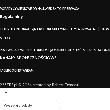
PORADY ŻYWIENIOWE DR HALL
WIEDZA TO PRZEWAGA
Regulaminy
KLAUZULA INFORMACYJNA RODO
REGULAMIN
POLITYKA PRYWATNOŚCI
KON
o nas
PRZEWAGA 226ERS
HISTORIA I MISJA MARKI
GDZIE KUPIĆ 226ERS STACJONA
KANAŁY SPOŁECZNOŚCIOWE
FACEBOOK
INSTAGRAM
226ERS.pl © 2024 created by Robert Temczuk.