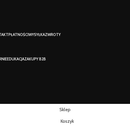
TAKT
PŁATNOŚCI
WYSYŁKA
ZWROTY
RNIE
EDUKACJA
ZAKUPY B2B
Sklep
Koszyk