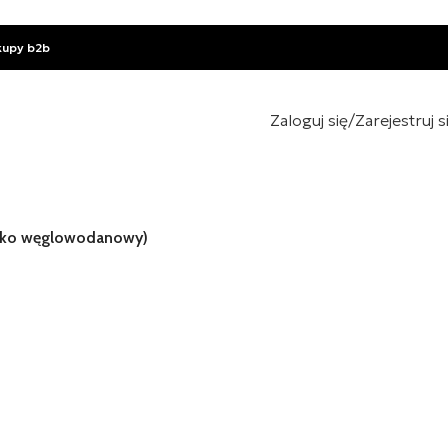
kupy b2b
Zaloguj się/Zarejestruj s
oko węglowodanowy)