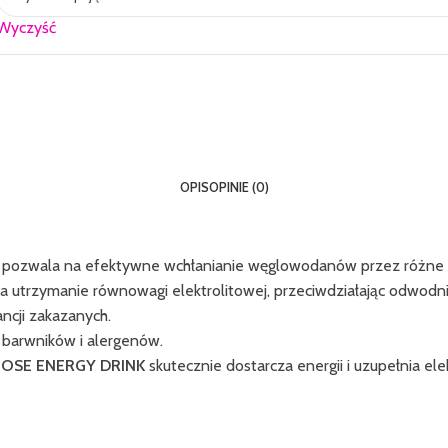
Wyczyść
OPIS
OPINIE (0)
zy pozwala na efektywne wchłanianie węglowodanów przez różne s
a utrzymanie równowagi elektrolitowej, przeciwdziałając odwodni
ncji zakazanych.
h barwników i alergenów.
TOSE ENERGY DRINK
skutecznie dostarcza energii i uzupełnia ele