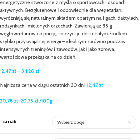
energetyczne stworzone z myślą o sportowcach i osobach
aktywnych. Bezglutenowe i odpowiednie dla wegetarian,
wyróżniają się
naturalnym składem
opartym na figach, daktylach,
rodzynkach i mielonych orzechach. Zawierają aż
35 g
węglowodanów
na porcję, co czyni je doskonałym źródłem
szybko przyswajalnej energii – idealnym zarówno podczas
intensywnych treningów i zawodów, jak i jako zdrowa,
wartościowa przekąska na co dzień.
12,47
zł
–
311,28
zł
Najniższa cena w ciągu ostatnich 30 dni:
12,47
zł
20,78
zł
–
20,75
zł
/100g
smak