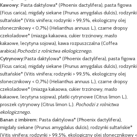
Kawowy:
Pasta daktylowa* (Phoenix dactylifera), pasta figowa
(Ficus carica), migdały siekane (Prunus amygdalus dulcis), rodzynki
sułtańskie* (Vitis vinifera; rodzynki > 99,5%, ekologiczny olej
słonecznikowy < 0,7%) (Helianthus annuus L.), czarne dropsy
czekoladowe* (miazga kakaowa, cukier trzcinowy, masło
kakaowe, lecytyna sojowa), kawa rozpuszczalna (Coffea
arabica).
Pochodzi z rolnictwa ekologicznego.
Cytrynowy:
Pasta daktylowa* (Phoenix dactylifera), pasta figowa
(Ficus carica), migdały siekane (Prunus amygdalus dulcis), rodzynki
sułtańskie* (Vitis vinifera; rodzynki > 99,5%, ekologiczny olej
słonecznikowy < 0,7%) (Helianthus annuus L.), czarne dropsy
czekoladowe* (miazga kakaowa, cukier trzcinowy, masło
kakaowe, lecytyna sojowa), płatki cytrynowe (Citrus limon L.),
proszek cytrynowy (Citrus limon L.).
Pochodzi z rolnictwa
ekologicznego.
Banan z imbirem:
Pasta daktylowa* (Phoenix dactylifera),
migdały siekane (Prunus amygdalus dulcis), rodzynki sułtańskie*
(Vitis vinifera; rodzynki > 99,5%, ekologiczny olej słonecznikowy <