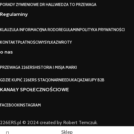
PORADY ŻYWIENIOWE DR HALL
WIEDZA TO PRZEWAGA
Regulaminy
KLAUZULA INFORMACYJNA RODO
REGULAMIN
POLITYKA PRYWATNOŚCI
KONTAKT
PŁATNOŚCI
WYSYŁKA
ZWROTY
o nas
PRZEWAGA 226ERS
HISTORIA I MISJA MARKI
GDZIE KUPIĆ 226ERS STACJONARNIE
EDUKACJA
ZAKUPY B2B
KANAŁY SPOŁECZNOŚCIOWE
FACEBOOK
INSTAGRAM
226ERS.pl © 2024 created by Robert Temczuk.
Sklep