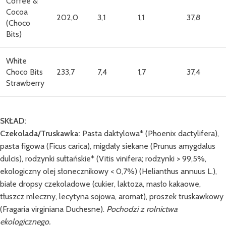
Coffee &
Cocoa
202,0
3,1
1,1
37,8
(Choco
Bits)
White
Choco Bits
233,7
7,4
1,7
37,4
Strawberry
SKŁAD:
Czekolada/Truskawka:
Pasta daktylowa* (Phoenix dactylifera),
pasta figowa (Ficus carica), migdały siekane (Prunus amygdalus
dulcis), rodzynki sułtańskie* (Vitis vinifera; rodzynki > 99,5%,
ekologiczny olej słonecznikowy < 0,7%) (Helianthus annuus L.),
białe dropsy czekoladowe (cukier, laktoza, masło kakaowe,
tłuszcz mleczny, lecytyna sojowa, aromat), proszek truskawkowy
(Fragaria virginiana Duchesne).
Pochodzi z rolnictwa
ekologicznego.