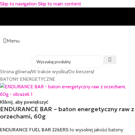
Skip to navigation
Skip to main content
Menu
Strona główna
/
W trakcie wysilku
/
Do kieszeni
/
BATONY ENERGETYCZNE
Kliknij, aby powiększyć
ENDURANCE BAR – baton energetyczny raw z
orzechami, 60g
ENDURANCE FUEL BAR 226ERS
to wysokiej jakości batony