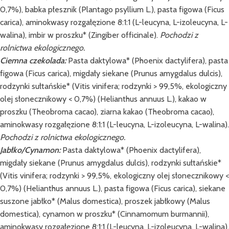
0,7%), babka płesznik (Plantago psyllium L.), pasta figowa (Ficus
carica), aminokwasy rozgałęzione 8:1:1 (L-leucyna, L-izoleucyna, L-
walina), imbir w proszku* (Zingiber officinale).
Pochodzi z
rolnictwa ekologicznego.
Ciemna czekolada:
Pasta daktylowa* (Phoenix dactylifera), pasta
figowa (Ficus carica), migdały siekane (Prunus amygdalus dulcis),
rodzynki sułtańskie* (Vitis vinifera; rodzynki > 99,5%, ekologiczny
olej słonecznikowy < 0,7%) (Helianthus annuus L.), kakao w
proszku (Theobroma cacao), ziarna kakao (Theobroma cacao),
aminokwasy rozgałęzione 8:1:1 (L-leucyna, L-izoleucyna, L-walina).
Pochodzi z rolnictwa ekologicznego.
Jabłko/Cynamon:
Pasta daktylowa* (Phoenix dactylifera),
migdały siekane (Prunus amygdalus dulcis), rodzynki sułtańskie*
(Vitis vinifera; rodzynki > 99,5%, ekologiczny olej słonecznikowy <
0,7%) (Helianthus annuus L.), pasta figowa (Ficus carica), siekane
suszone jabłko* (Malus domestica), proszek jabłkowy (Malus
domestica), cynamon w proszku* (Cinnamomum burmannii),
aminokwasy rozgałęzione 8:1:1 (L-leucyna, L-izoleucyna, L-walina).