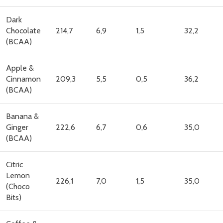
Dark
Chocolate
214,7
6,9
1,5
32,2
(BCAA)
Apple &
Cinnamon
209,3
5,5
0,5
36,2
(BCAA)
Banana &
Ginger
222,6
6,7
0,6
35,0
(BCAA)
Citric
Lemon
226,1
7,0
1,5
35,0
(Choco
Bits)