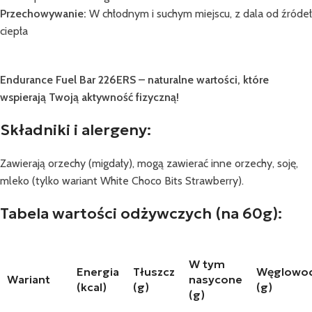
Przechowywanie:
W chłodnym i suchym miejscu, z dala od źródeł
ciepła
Endurance Fuel Bar 226ERS – naturalne wartości, które
wspierają Twoją aktywność fizyczną!
Składniki i alergeny:
Zawierają orzechy (migdały), mogą zawierać inne orzechy, soję,
mleko (tylko wariant White Choco Bits Strawberry).
Tabela wartości odżywczych (na 60g):
W tym
Energia
Tłuszcz
Węglowo
Wariant
nasycone
(kcal)
(g)
(g)
(g)