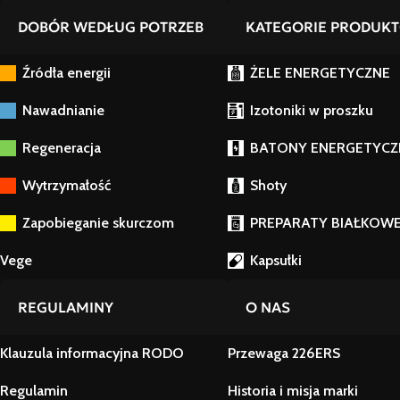
DOBÓR WEDŁUG POTRZEB
KATEGORIE PRODUK
Źródła energii
ŻELE ENERGETYCZNE
Nawadnianie
Izotoniki w proszku
Regeneracja
BATONY ENERGETYCZ
Wytrzymałość
Shoty
Zapobieganie skurczom
PREPARATY BIAŁKOW
Vege
Kapsułki
REGULAMINY
O NAS
Klauzula informacyjna RODO
Przewaga 226ERS
Regulamin
Historia i misja marki