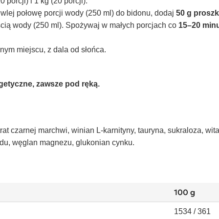
orcji) i 1 kg (20 porcji).
wlej połowę porcji wody (250 ml) do bidonu, dodaj
50 g proszk
ością wody (250 ml). Spożywaj w małych porcjach co
15–20 min
m miejscu, z dala od słońca.
etyczne, zawsze pod ręką.
t czarnej marchwi, winian L-karnityny, tauryna, sukraloza, wit
 sodu, węglan magnezu, glukonian cynku.
100 g
1534 / 361