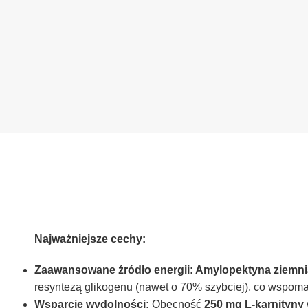
Najważniejsze cechy:
Zaawansowane źródło energii: Amylopektyna ziemn
resyntezą glikogenu (nawet o 70% szybciej), co wspom
Wsparcie wydolności:
Obecność
250 mg L-karnityny