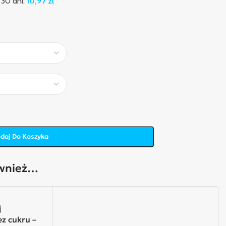
 30 dni:
10,97
zł
daj Do Koszyka
ównież…
j
ez cukru –