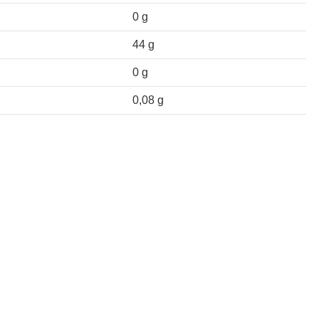
0 g
44 g
0 g
0,08 g