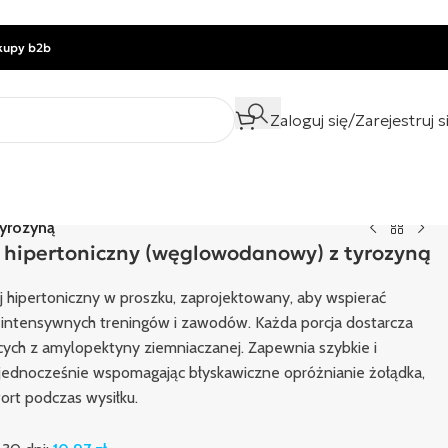
kupy b2b
Zaloguj się/Zarejestruj s
yrozyną
 hipertoniczny (węglowodanowy) z tyrozyną
 hipertoniczny w proszku, zaprojektowany, aby wspierać
intensywnych treningów i zawodów. Każda porcja dostarcza
ch z amylopektyny ziemniaczanej. Zapewnia szybkie i
 jednocześnie wspomagając błyskawiczne opróżnianie żołądka,
ort podczas wysiłku.