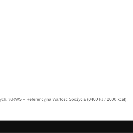
nych. %RWS – Referencyjna Wartość Spożycia (8400 kJ / 2000 kcal).