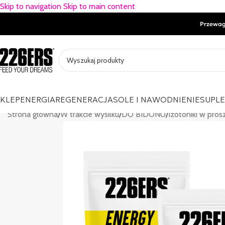
Skip to navigation
Skip to main content
Przewag
KLEP
ENERGIA
REGENERACJA
SOLE I NAWODNIENIE
SUPL
Strona główna
/
W trakcie wysilku
/
DO BIDONU
/
Izotoniki w pros