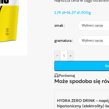
Najniższa cena w ciągu ostatnich
2,19
zł
–
16,37
zł
/100g
smak
gramatura
-
+
Do
Porównaj
Może spodoba się r
HYDRA ZERO DRINK – napó
hipotoniczny (elektrolity) b