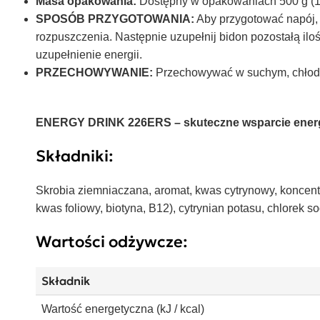
Masa opakowania:
Dostępny w opakowaniach 500 g (10 p
SPOSÓB PRZYGOTOWANIA:
Aby przygotować napój, 
rozpuszczenia. Następnie uzupełnij bidon pozostałą il
uzupełnienie energii.
PRZECHOWYWANIE:
Przechowywać w suchym, chłodny
ENERGY DRINK 226ERS – skuteczne wsparcie energ
Składniki:
Skrobia ziemniaczana, aromat, kwas cytrynowy, koncentra
kwas foliowy, biotyna, B12), cytrynian potasu, chlorek
Wartości odżywcze:
Składnik
Wartość energetyczna (kJ / kcal)