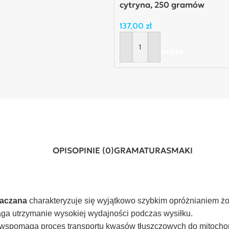
cytryna, 250 gramów
137,00
zł
Dodaj Do Koszyka
OPIS
OPINIE (0)
GRAMATURA
SMAKI
iaczana
charakteryzuje się wyjątkowo szybkim opróżnianiem żołą
aga utrzymanie wysokiej wydajności podczas wysiłku.
wspomaga proces transportu kwasów tłuszczowych do mitochond