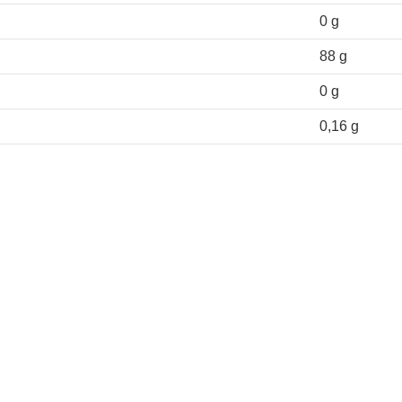
0 g
88 g
0 g
0,16 g