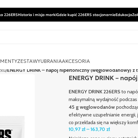
a 226ERS
Historia i misja marki
Gdzie kupić 226ERS stacjonarnie
Edukacja
Za
EMENTY
ZESTAWY
UBRANIA
AKCESORIA
zku
/
ENERGY DRINK – napój hipertoniczny (węglowodanowy) z t
ENERGY DRINK – napój
ENERGY DRINK 226ERS
to napój
maksymalną wydajność podczas 
45 g węglowodanów
pochodzący
efektywne uzupełnianie energii,
co przekłada się na większy komf
10,97
zł
–
163,70
zł