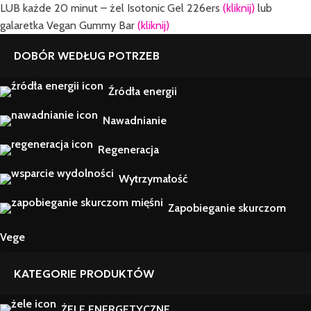
LUB każde 20 minut – żel Isotonic Gel 226ers
(kliknij)
lub
galaretka Vegan Gummy Bar
(kliknij)
DOBÓR WEDŁUG POTRZEB
Źródła energii
Nawadnianie
Regeneracja
Wytrzymałość
Zapobieganie skurczom
Vege
KATEGORIE PRODUKTÓW
ŻELE ENERGETYCZNE