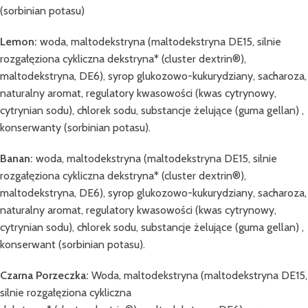
(sorbinian potasu)
Lemon:
woda, maltodekstryna (maltodekstryna DE15, silnie
rozgałęziona cykliczna dekstryna* (cluster dextrin®),
maltodekstryna, DE6), syrop glukozowo-kukurydziany, sacharoza,
naturalny aromat, regulatory kwasowości (kwas cytrynowy,
cytrynian sodu), chlorek sodu, substancje żelujące (guma gellan) ,
konserwanty (sorbinian potasu).
Banan:
woda, maltodekstryna (maltodekstryna DE15, silnie
rozgałęziona cykliczna dekstryna* (cluster dextrin®),
maltodekstryna, DE6), syrop glukozowo-kukurydziany, sacharoza,
naturalny aromat, regulatory kwasowości (kwas cytrynowy,
cytrynian sodu), chlorek sodu, substancje żelujące (guma gellan) ,
konserwant (sorbinian potasu).
Czarna Porzeczka:
Woda, maltodekstryna (maltodekstryna DE15,
silnie rozgałęziona cykliczna