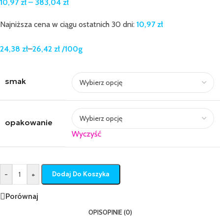
10,97
zł
–
383,04
zł
Najniższa cena w ciągu ostatnich 30 dni:
10,97
zł
24,38
zł
–
26,42
zł
/100g
smak
opakowanie
Wyczyść
-
+
Dodaj Do Koszyka
Porównaj
OPIS
OPINIE (0)