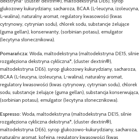
dekstryna* (cluster dextrin®), maltodekstryna DE6), syrop
glukozowy kukurydziany, sacharoza, BCAA (L-leucyna, izoleucyna,
L-walina), naturalny aromat, regulatory kwasowości (kwas
cytrynowy, cytrynian sodu), chlorek sodu, substancje żelujące
(guma gellan), konserwanty, (sorbinian potasu), emulgator
(lecytyna słonecznikowa).
Pomarańcza:
Woda, maltodekstryna (maltodekstryna DE15, silnie
rozgałęziona dekstryna cykliczna*, (cluster dextrin®),
maltodekstryna DE6), syrop glukozowy kukurydziany, sacharoza,
BCAA (L-leucyna, izoleucyna, L-walina), naturalny aromat,
regulatory kwasowości (kwas cytrynowy, cytrynian sodu), chlorek
sodu, substancje żelujące (guma gellan), substancja konserwująca,
(sorbinian potasu), emulgator (lecytyna słonecznikowa).
Espresso:
Woda, maltodekstryna (maltodekstryna DE15, silnie
rozgałęziona cykliczna dekstryna*, (cluster dextrin®),
maltodekstryna DE6), syrop glukozowo-kukurydziany, sacharoza,
naturalny aromat, kofeina, regulatory kwasowości (kwas