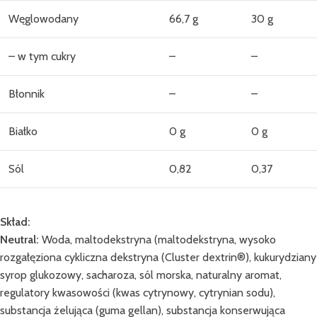
Węglowodany
66,7 g
30 g
– w tym cukry
–
–
Błonnik
–
–
Białko
0 g
0 g
Sól
0,82
0,37
Skład:
Neutral:
Woda, maltodekstryna (maltodekstryna, wysoko
rozgałęziona cykliczna dekstryna (Cluster dextrin®), kukurydziany
syrop glukozowy, sacharoza, sól morska, naturalny aromat,
regulatory kwasowości (kwas cytrynowy, cytrynian sodu),
substancja żelująca (guma gellan), substancja konserwująca