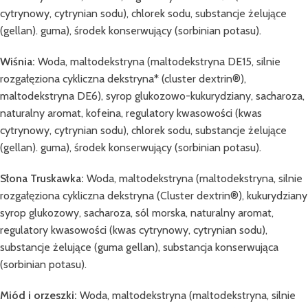
cytrynowy, cytrynian sodu), chlorek sodu, substancje żelujące
(gellan). guma), środek konserwujący (sorbinian potasu).
Wiśnia:
Woda, maltodekstryna (maltodekstryna DE15, silnie
rozgałęziona cykliczna dekstryna* (cluster dextrin®),
maltodekstryna DE6), syrop glukozowo-kukurydziany, sacharoza,
naturalny aromat, kofeina, regulatory kwasowości (kwas
cytrynowy, cytrynian sodu), chlorek sodu, substancje żelujące
(gellan). guma), środek konserwujący (sorbinian potasu).
Słona Truskawka:
Woda, maltodekstryna (maltodekstryna, silnie
rozgałęziona cykliczna dekstryna (Cluster dextrin®), kukurydziany
syrop glukozowy, sacharoza, sól morska, naturalny aromat,
regulatory kwasowości (kwas cytrynowy, cytrynian sodu),
substancje żelujące (guma gellan), substancja konserwująca
(sorbinian potasu).
Miód i orzeszki:
Woda, maltodekstryna (maltodekstryna, silnie