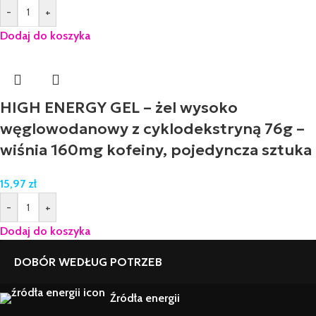
-
+
Dodaj do koszyka
HIGH ENERGY GEL – żel wysoko
węglowodanowy z cyklodekstryną 76g –
wiśnia 160mg kofeiny, pojedyncza sztuka
15,97
zł
-
+
Dodaj do koszyka
DOBÓR WEDŁUG POTRZEB
Źródła energii