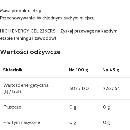
Masa produktu
: 45 g
Przechowywanie
: W chłodnym, suchym miejscu.
HIGH ENERGY GEL 226ERS – Zyskaj przewagę na każdym
etapie treningu i zawodów!
Wartości odżywcze
Składnik
Na 100 g
Na 45 g
Wartość energetyczna
502 / 120
226 / 54
(kJ / kcal)
Tłuszcze
0 g
0 g
– w tym nasycone
0 g
0 g