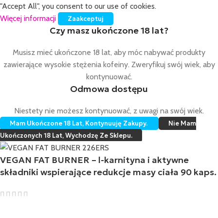
"Accept All", you consent to our use of cookies.
Więcej informacji
Zaakceptuj
Czy masz ukończone 18 lat?
Musisz mieć ukończone 18 lat, aby móc nabywać produkty
NE
zawierające wysokie stężenia kofeiny. Zweryfikuj swój wiek, aby
kontynuować.
Odmowa dostępu
Niestety nie możesz kontynuować, z uwagi na swój wiek.
Mam Ukończone 18 Lat, Kontynuuję Zakupy.
Nie Mam
Ukończonych 18 Lat, Wychodzę Ze Sklepu.
VEGAN FAT BURNER – l-karnityna i aktywne
składniki wspierające redukcje masy ciała 90 kaps.
107,60
zł