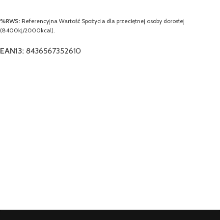
%RWS:
Referencyjna Wartość Spożycia dla przeciętnej osoby dorosłej
(8400kJ/2000kcal).
EAN13:
8436567352610