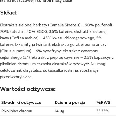
tkanki tłuszczowej i kontroli masy ciała!
Skład:
Ekstrakt z zielonej herbaty (Camelia Sinensis) – 90% polifenoli,
70% katechin, 40% EGCG, 3,5% kofeiny; ekstrakt z zielonej
kawy (Coffea arabica) – 45% kwasu chlorogenowego, 5%
kofeiny; L-karnityna (winian); ekstrakt z gorzkiej pomarańczy
(Citrus aurantium) – 6% synefryny; ekstrakt z cynamonu
cejlońskiego (5:1); ekstrakt z pieprzu cayenne – 2,5% kapsaicyny;
pikolinian chromu; mieszanka ekstraktów ryżowych Nu-mag;
celuloza mikrokrystaliczna; kapsułka roślinna; substancje
przeciwzbrylające.
Wartości odżywcze:
Składniki odżywcze
Dzienna porcja
%RWS
Pikolinian chromu
14 µg
33,33%