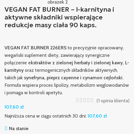
VEGAN FAT BURNER – l-karnityna i
aktywne składniki wspierające
redukcje masy ciała 90 kaps.
VEGAN FAT BURNER 226ERS
to precyzyjnie opracowany,
wegański suplement diety, zawierający synergiczne
połączenie e
kstraktów z zielonej herbaty i zielonej kawy, L-
karnityny
oraz termogenicznych składników aktywnych,
takich jak
synefryna, pieprz cayenne i cynamon cejloński.
Formuła wspiera proces lipolizy, metabolizm węglowodanów
i pomaga w kontroli apetytu.
(
1
opinia klienta)
107,60
zł
Najniższa cena w ciągu ostatnich 30 dni:
107,60
zł
Na stanie