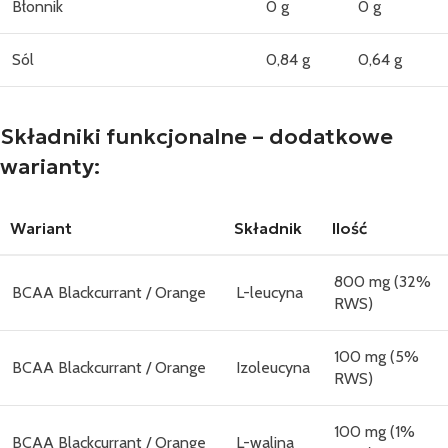
Błonnik
0 g
0 g
Sól
0,84 g
0,64 g
Składniki funkcjonalne – dodatkowe
warianty:
Wariant
Składnik
Ilość
800 mg (32%
BCAA Blackcurrant / Orange
L-leucyna
RWS)
100 mg (5%
BCAA Blackcurrant / Orange
Izoleucyna
RWS)
100 mg (1%
BCAA Blackcurrant / Orange
L-walina