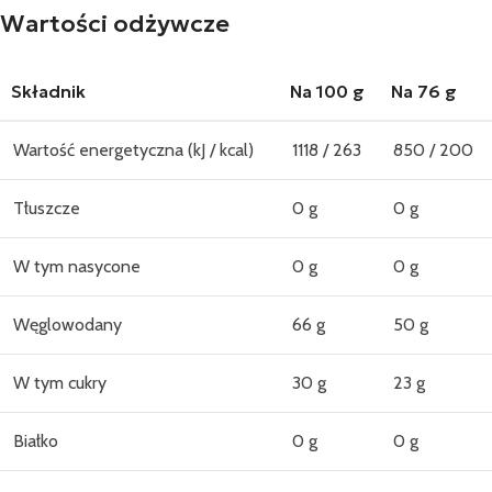
Wartości odżywcze
Składnik
Na 100 g
Na 76 g
Wartość energetyczna (kJ / kcal)
1118 / 263
850 / 200
Tłuszcze
0 g
0 g
W tym nasycone
0 g
0 g
Węglowodany
66 g
50 g
W tym cukry
30 g
23 g
Białko
0 g
0 g