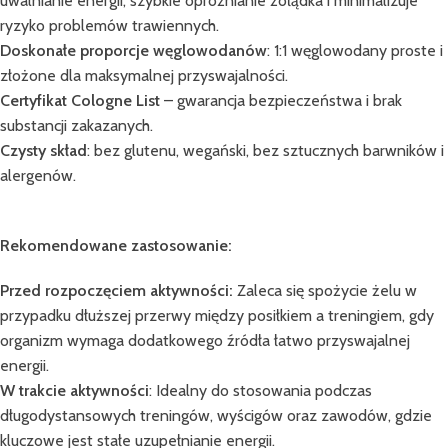
uwalnianie energii, szybkie opróżnianie żołądka i minimalizuje
ryzyko problemów trawiennych.
Doskonałe proporcje węglowodanów
: 1:1 węglowodany proste i
złożone dla maksymalnej przyswajalności.
Certyfikat Cologne List
– gwarancja bezpieczeństwa i brak
substancji zakazanych.
Czysty skład
: bez glutenu, wegański, bez sztucznych barwników i
alergenów.
Rekomendowane zastosowanie:
Przed rozpoczęciem aktywności:
Zaleca się spożycie żelu w
przypadku dłuższej przerwy między posiłkiem a treningiem, gdy
organizm wymaga dodatkowego źródła łatwo przyswajalnej
energii.
W trakcie aktywności
: Idealny do stosowania podczas
długodystansowych treningów, wyścigów oraz zawodów, gdzie
kluczowe jest stałe uzupełnianie energii.