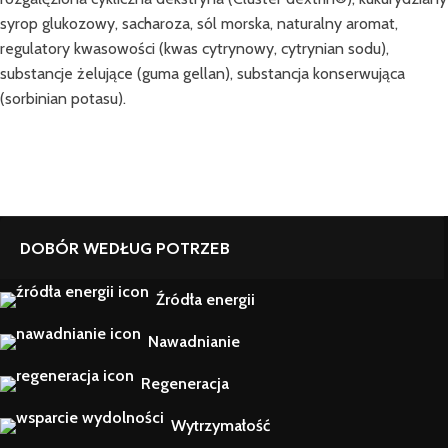
syrop glukozowy, sacharoza, sól morska, naturalny aromat,
regulatory kwasowości (kwas cytrynowy, cytrynian sodu),
substancje żelujące (guma gellan), substancja konserwująca
(sorbinian potasu).
DOBÓR WEDŁUG POTRZEB
Źródła energii
Nawadnianie
Regeneracja
Wytrzymałość