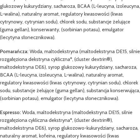
glukozowy kukurydziany, sacharoza, BCAA (L-leucyna, izoleucyna,
L-walina), naturalny aromat, regulatory kwasowości (kwas
cytrynowy, cytrynian sodu), chlorek sodu, substancje żelujące
(guma gellan), konserwanty, (sorbinian potasu), emulgator
(lecytyna słonecznikowa).
Pomarańcza:
Woda, maltodekstryna (maltodekstryna DE15, silnie
rozgałęziona dekstryna cykliczna*, (cluster dextrin®),
maltodekstryna DE6), syrop glukozowy kukurydziany, sacharoza,
BCAA (L-leucyna, izoleucyna, L-walina), naturalny aromat,
regulatory kwasowości (kwas cytrynowy, cytrynian sodu), chlorek
sodu, substancje żelujące (guma gellan), substancja konserwująca,
(sorbinian potasu), emulgator (lecytyna słonecznikowa).
Espresso:
Woda, maltodekstryna (maltodekstryna DE15, silnie
rozgałęziona cykliczna dekstryna*, (cluster dextrin®),
maltodekstryna DE6), syrop glukozowo-kukurydziany, sacharoza,
naturalny aromat, kofeina, regulatory kwasowości (kwas