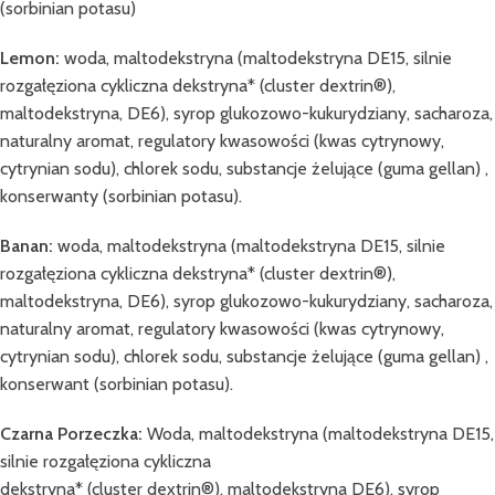
(sorbinian potasu)
Lemon:
woda, maltodekstryna (maltodekstryna DE15, silnie
rozgałęziona cykliczna dekstryna* (cluster dextrin®),
maltodekstryna, DE6), syrop glukozowo-kukurydziany, sacharoza,
naturalny aromat, regulatory kwasowości (kwas cytrynowy,
cytrynian sodu), chlorek sodu, substancje żelujące (guma gellan) ,
konserwanty (sorbinian potasu).
Banan:
woda, maltodekstryna (maltodekstryna DE15, silnie
rozgałęziona cykliczna dekstryna* (cluster dextrin®),
maltodekstryna, DE6), syrop glukozowo-kukurydziany, sacharoza,
naturalny aromat, regulatory kwasowości (kwas cytrynowy,
cytrynian sodu), chlorek sodu, substancje żelujące (guma gellan) ,
konserwant (sorbinian potasu).
Czarna Porzeczka:
Woda, maltodekstryna (maltodekstryna DE15,
silnie rozgałęziona cykliczna
dekstryna* (cluster dextrin®), maltodekstryna DE6), syrop