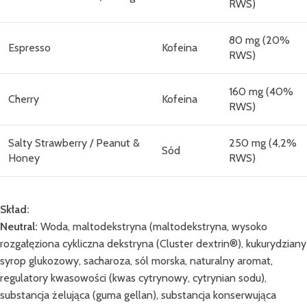
RWS)
80 mg (20%
Espresso
Kofeina
RWS)
160 mg (40%
Cherry
Kofeina
RWS)
Salty Strawberry / Peanut &
250 mg (4,2%
Sód
Honey
RWS)
Skład:
Neutral:
Woda, maltodekstryna (maltodekstryna, wysoko
rozgałęziona cykliczna dekstryna (Cluster dextrin®), kukurydziany
syrop glukozowy, sacharoza, sól morska, naturalny aromat,
regulatory kwasowości (kwas cytrynowy, cytrynian sodu),
substancja żelująca (guma gellan), substancja konserwująca