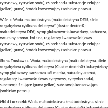
cytrynowy, cytrynian sodu), chlorek sodu, substancje żelujące
(gellan). guma), środek konserwujący (sorbinian potasu).
Wiśnia:
Woda, maltodekstryna (maltodekstryna DE15, silnie
rozgałęziona cykliczna dekstryna* (cluster dextrin®),
maltodekstryna DE6), syrop glukozowo-kukurydziany, sacharoza,
naturalny aromat, kofeina, regulatory kwasowości (kwas
cytrynowy, cytrynian sodu), chlorek sodu, substancje żelujące
(gellan). guma), środek konserwujący (sorbinian potasu).
Słona Truskawka:
Woda, maltodekstryna (maltodekstryna, silnie
rozgałęziona cykliczna dekstryna (Cluster dextrin®), kukurydziany
syrop glukozowy, sacharoza, sól morska, naturalny aromat,
regulatory kwasowości (kwas cytrynowy, cytrynian sodu),
substancje żelujące (guma gellan), substancja konserwująca
(sorbinian potasu).
Miód i orzeszki:
Woda, maltodekstryna (maltodekstryna, silnie
rozgałęziona cykliczna dekstryna (Cluster dextrin®), kukurydziany