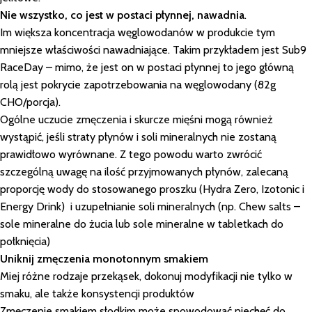
Nie wszystko, co jest w postaci płynnej, nawadnia
.
Im większa koncentracja węglowodanów w produkcie tym
mniejsze właściwości nawadniające. Takim przykładem jest Sub9
RaceDay – mimo, że jest on w postaci płynnej to jego główną
rolą jest pokrycie zapotrzebowania na węglowodany (82g
CHO/porcja).
Ogólne uczucie zmęczenia i skurcze mięśni mogą również
wystąpić, jeśli straty płynów i soli mineralnych nie zostaną
prawidłowo wyrównane. Z tego powodu warto zwrócić
szczególną uwagę na ilość przyjmowanych płynów, zalecaną
proporcję wody do stosowanego proszku (Hydra Zero, Izotonic i
Energy Drink) i uzupełnianie soli mineralnych (np. Chew salts –
sole mineralne do żucia lub sole mineralne w tabletkach do
połknięcia)
Uniknij zmęczenia monotonnym smakiem
Miej różne rodzaje przekąsek, dokonuj modyfikacji nie tylko w
smaku, ale także konsystencji produktów
Zmęczenie smakiem słodkim może spowodować niechęć do