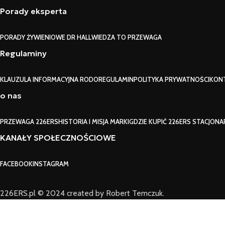
Porady eksperta
PORADY ŻYWIENIOWE DR HALL
WIEDZA TO PRZEWAGA
Regulaminy
KLAUZULA INFORMACYJNA RODO
REGULAMIN
POLITYKA PRYWATNOŚCI
KON
o nas
PRZEWAGA 226ERS
HISTORIA I MISJA MARKI
GDZIE KUPIĆ 226ERS STACJONA
KANAŁY SPOŁECZNOŚCIOWE
FACEBOOK
INSTAGRAM
226ERS.pl © 2024 created by Robert Temczuk.