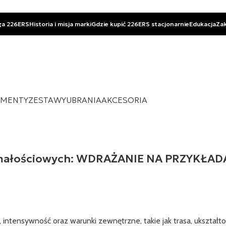
ga 226ERS
Historia i misja marki
Gdzie kupić 226ERS stacjonarnie
Edukacja
Za
EMENTY
ZESTAWY
UBRANIA
AKCESORIA
zymałościowych: WDRAŻANIE NA PRZYKŁA
, intensywność oraz warunki zewnętrzne, takie jak trasa, ukształto