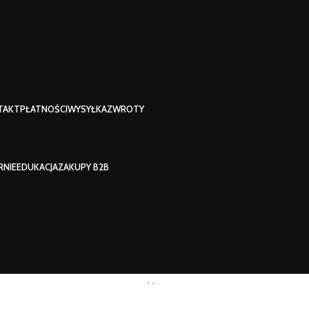
TAKT
PŁATNOŚCI
WYSYŁKA
ZWROTY
RNIE
EDUKACJA
ZAKUPY B2B
Sklep