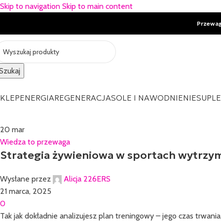
Skip to navigation
Skip to main content
Przewa
Szukaj
KLEP
ENERGIA
REGENERACJA
SOLE I NAWODNIENIE
SUPL
20
mar
Wiedza to przewaga
Strategia żywieniowa w sportach wytr
Wysłane przez
Alicja 226ERS
21 marca, 2025
0
Tak jak dokładnie analizujesz plan treningowy – jego czas trwania