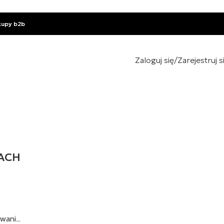
kupy b2b
Zaloguj się/Zarejestruj s
DACH
wani...