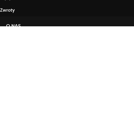
Zwroty
O NAS
Przewaga 226ERS
Historia i misja marki
Gdzie kupić 226ERS stacjonarnie
Edukacja
Zakupy b2b
KANAŁY SPOŁECZNOŚCIOWE
Facebook