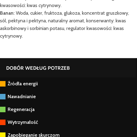
kwasowości: kwas cytrynowy.
Banan:
Woda, cukier, fruktoza, glukoza, koncentrat gruszkowy,
sól, pektyna i pektyna, naturalny aromat, konserwanty: kwas
askorbinowy i sorbinian potasu, regulator kwasowości: kwas
cytrynowy.
DOBÓR WEDŁUG POTRZEB
Źródła energii
Nawadnianie
Regeneracja
Wytrzymałość
Zapobieganie skurczom