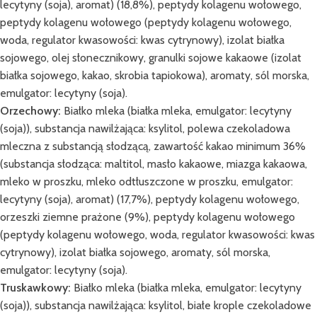
lecytyny (soja), aromat) (18,8%), peptydy kolagenu wołowego,
peptydy kolagenu wołowego (peptydy kolagenu wołowego,
woda, regulator kwasowości: kwas cytrynowy), izolat białka
sojowego, olej słonecznikowy, granulki sojowe kakaowe (izolat
białka sojowego, kakao, skrobia tapiokowa), aromaty, sól morska,
emulgator: lecytyny (soja).
Orzechowy:
Białko mleka (białka mleka, emulgator: lecytyny
(soja)), substancja nawilżająca: ksylitol, polewa czekoladowa
mleczna z substancją słodzącą, zawartość kakao minimum 36%
(substancja słodząca: maltitol, masło kakaowe, miazga kakaowa,
mleko w proszku, mleko odtłuszczone w proszku, emulgator:
lecytyny (soja), aromat) (17,7%), peptydy kolagenu wołowego,
orzeszki ziemne prażone (9%), peptydy kolagenu wołowego
(peptydy kolagenu wołowego, woda, regulator kwasowości: kwas
cytrynowy), izolat białka sojowego, aromaty, sól morska,
emulgator: lecytyny (soja).
Truskawkowy:
Białko mleka (białka mleka, emulgator: lecytyny
(soja)), substancja nawilżająca: ksylitol, białe krople czekoladowe