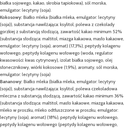
białka sojowego, kakao, skrobia tapiokowa), sól morska,
emulgator: lecytyny (soja).
Kokosowy:
Białko mleka (białka mleka, emulgator: lecytyny
(soja)), substancja nawilżająca: ksylitol, polewa z czekolady
gorzkiej z substancją słodzącą, zawartość kakao minimum 52%
(substancja słodząca: maltitol, miazga kakaowa, masło kakaowe,
emulgator: lecytyny (soja), aromat) (17,3%), peptydy kolagenu
wołowego, peptydy kolagenu wołowego (woda, regulator
kwasowości: kwas cytrynowy), izolat białka sojowego, olej
słonecznikowy, wiórki kokosowe (1,9%), aromaty, sól morska,
emulgator: lecytyny (soja)
Bananowy:
Białko mleka (białka mleka, emulgator: lecytyny
(soja)), substancja nawilżająca: ksylitol, polewa czekoladowa
mleczna z substancją słodzącą, zawartość kakao minimum 36%
(substancja słodząca: maltitol, masło kakaowe, miazga kakaowa,
mleko w proszku, mleko odtłuszczone w proszku, emulgator:
lecytyny (soja), aromat) (18%), peptydy kolagenu wołowego,
peptydy kolagenu wołowego (peptydy kolagenu wołowego,