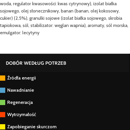
woda, regulator kwasowości: kwas cytrynowy), izolat białka
sojowego, olej słonecznikowy, banan (banan, olej kokosowy,
cukier) (2,5%), granulki sojowe (izolat białka sojowego, skrobia
tapiokowa, sól, stabilizator: węglan wapnia), aromaty, sól morska,
emulgator: lecytyny
DOBÓR WEDŁUG POTRZEB
Źródła energii
Nawadnianie
Regeneracja
Wytrzymałość
Zapobieganie skurczom