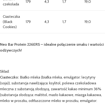
179
4,3
1,7
19,0
czekolada
Ciasteczka
(Black
179
4,3
1,7
19,0
Cookies)
Neo Bar Protein 226ERS – idealne połączenie smaku i wartości
odżywczych!
Skład:
Ciasteczko:
Białko mleka (białka mleka, emulgator: lecytyny
(soja)), substancja nawilżająca: ksylitol, polewa czekoladowa
mleczna z substancją słodzącą, zawartość kakao minimum 36%
(substancja słodząca: maltitol, masło kakaowe, miazga kakaowa,
mleko w proszku, odtłuszczone mleko w proszku, emulgator: