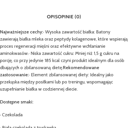
OPIS
OPINIE (0)
Najważniejsze cechy:
· Wysoka zawartość białka: Batony
zawierają białka mleka oraz peptydy kolagenowe, które wspierają
proces regeneracji mięśni oraz efektywne wchłanianie
aminokwasów.· Niska zawartość cukru: Mniej niż 1,5 g cukru na
porcję, co przy jedynie 185 kcal czyni produkt idealnym dla osób
dbających o zbilansowaną dietę.
Rekomendowane
zastosowanie:
· Element zbilansowanej diety: Idealny jako
przekąska między posiłkami lub po treningu, wspomagając
uzupełnianie białka w codziennej diecie.
Dostępne smaki:
· Czekolada
· Biała czekolada z truskawką