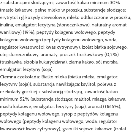
z substancjami słodzącymi, zawartość kakao minimum 30%
(masło kakaowe, pełne mleko w proszku, substancje słodzące:
erytrytol i glikozydy stewiolowe, mleko odtłuszczone w proszku,
inulina, emulgator: lecytyna (słonecznikowa), naturalny aromat
waniliowy) (19%), peptydy kolagenu wołowego, peptydy
kolagenu wołowego (peptydy kolagenu wołowego, woda,
regulator kwasowości: kwas cytrynowy), izolat białka sojowego,
olej słonecznikowy, aromaty, proszek truskawkowy (0,2%)
(truskawka, skrobia kukurydziana), ziarna kakao, sól morska,
emulgator: lecytyny (soja).
Ciemna czekolada:
Białko mleka (białka mleka, emulgator:
lecytyny (soja)), substancja nawilżająca: ksylitol, polewa z
czekolady gorzkiej z substancją słodzącą, zawartość kakao
minimum 52% (substancja słodząca: maltitol, miazga kakaowa,
masło kakaowe, emulgator: lecytyny (soja), aromat) (18,5%),
peptydy kolagenu wołowego, syrop z peptydów kolagenu
wołowego (peptydy kolagenu wołowego, woda, regulator
kwasowości: kwas cytrynowy), granulki sojowe kakaowe (izolat