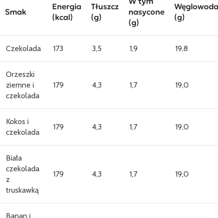
W tym
Energia
Tłuszcz
Węglowoda
Smak
nasycone
(kcal)
(g)
(g)
(g)
Czekolada
173
3,5
1,9
19,8
Orzeszki
ziemne i
179
4,3
1,7
19,0
czekolada
Kokos i
179
4,3
1,7
19,0
czekolada
Biała
czekolada
179
4,3
1,7
19,0
z
truskawką
Banan i