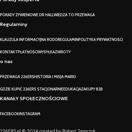
PORADY ŻYWIENIOWE DR HALL
WIEDZA TO PRZEWAGA
Regulaminy
KLAUZULA INFORMACYJNA RODO
REGULAMIN
POLITYKA PRYWATNOŚCI
KONTAKT
PŁATNOŚCI
WYSYŁKA
ZWROTY
o nas
PRZEWAGA 226ERS
HISTORIA I MISJA MARKI
GDZIE KUPIĆ 226ERS STACJONARNIE
EDUKACJA
ZAKUPY B2B
KANAŁY SPOŁECZNOŚCIOWE
FACEBOOK
INSTAGRAM
226ERS.pl © 2024 created by Robert Temczuk.