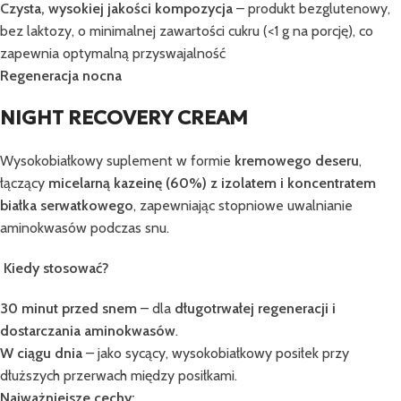
Czysta, wysokiej jakości kompozycja
– produkt bezglutenowy,
bez laktozy, o minimalnej zawartości cukru (<1 g na porcję), co
zapewnia optymalną przyswajalność
Regeneracja nocna
NIGHT RECOVERY CREAM
Wysokobiałkowy suplement w formie
kremowego deseru
,
łączący
micelarną kazeinę (60%) z izolatem i koncentratem
białka serwatkowego
, zapewniając stopniowe uwalnianie
aminokwasów podczas snu.
Kiedy stosować?
30 minut przed snem
– dla
długotrwałej regeneracji i
dostarczania aminokwasów
.
W ciągu dnia
– jako sycący, wysokobiałkowy posiłek przy
dłuższych przerwach między posiłkami.
Najważniejsze cechy: