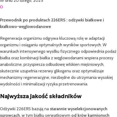
W dniu 20 lutego, 2025
0
Przewodnik po produktach 226ERS : odżywki białkowe i
białkowo-węglowodanowe
Regeneracja organizmu odgrywa kluczową rolę w adaptacji
organizmu i osiąganiu optymalnych wyników sportowych. W
warunkach intensywnego wysiłku fizycznego odpowiednia podaż
białka oraz kombinacji białka z węglowodanami wspiera procesy
anaboliczne, przyspiesza odbudowę włókien mięśniowych,
skutecznie uzupełnia rezerwy glikogenu oraz optymalizuje
mechanizmy regeneracyjne, niezbędne do utrzymania wysokiej
wydolności i minimalizacji ryzyka przetrenowania.
Najwyższa jakość składników
Odżywki 226ERS bazują na
starannie wyselekcjonowanych
surowcach
, w tym białku serwatkowym
od krów karmionych