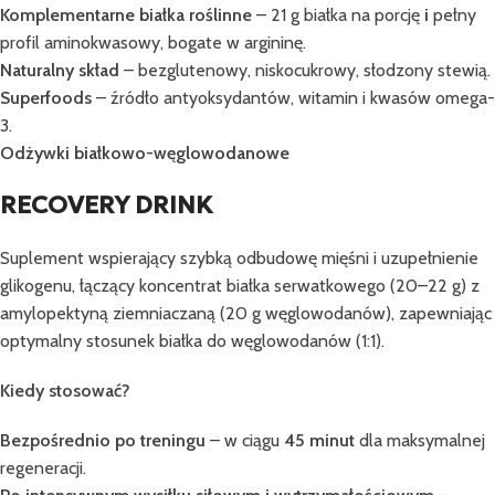
Komplementarne białka roślinne
– 21 g białka na porcję
i
pełny
profil aminokwasowy, bogate w argininę.
Naturalny skład
– bezglutenowy, niskocukrowy, słodzony stewią.
Superfoods
– źródło antyoksydantów, witamin i kwasów omega-
3.
Odżywki białkowo-węglowodanowe
RECOVERY DRINK
Suplement wspierający szybką odbudowę mięśni i uzupełnienie
glikogenu, łączący koncentrat białka serwatkowego (20–22 g) z
amylopektyną ziemniaczaną (20 g węglowodanów), zapewniając
optymalny stosunek białka do węglowodanów (1:1).
Kiedy stosować?
Bezpośrednio po treningu
– w ciągu
45 minut
dla maksymalnej
regeneracji.