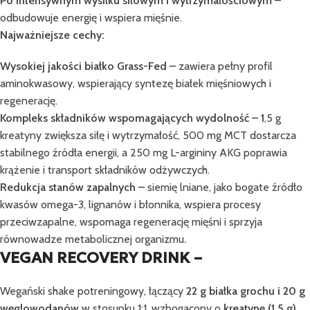
Po intensywnym wysiłku siłowym i wytrzymałościowym
–
odbudowuje energię i wspiera mięśnie.
Najważniejsze cechy:
Wysokiej jakości białko Grass-Fed –
zawiera pełny profil
aminokwasowy, wspierający syntezę białek mięśniowych i
regenerację.
Kompleks składników wspomagających wydolność – 1
,5 g
kreatyny zwiększa siłę i wytrzymałość, 500 mg MCT dostarcza
stabilnego źródła energii, a 250 mg L-argininy AKG poprawia
krążenie i transport składników odżywczych.
Redukcja stanów zapalnych –
siemię lniane, jako bogate źródło
kwasów omega-3, lignanów i błonnika, wspiera procesy
przeciwzapalne, wspomaga regenerację mięśni i sprzyja
równowadze metabolicznej organizmu
.
VEGAN RECOVERY DRINK –
Wegański shake potreningowy, łączący
22 g białka grochu i 20 g
węglowodanów
w stosunku 1:1, wzbogacony o
kreatynę (1,5 g),