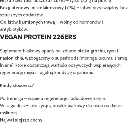
Niska zawartość tłuszczu i cukru
– tylko
0,2 g na porcję
.
Bezglutenowy, niskolaktozowy (<1%)
– łatwo przyswajalny, bez
sztucznych dodatków
Od krów karmionych trawą
– wolny od hormonów i
antybiotyków.
VEGAN PROTEIN 226ERS
Suplement białkowy oparty na izolacie
białka grochu, ryżu i
nasion chia
, wzbogacony o
superfoods
(moringa, lucuma, siemię
lniane), które dostarczają wartości odżywczych wspierających
regenerację mięśni i ogólną kondycję organizmu.
Kiedy stosować?
Po treningu – wspiera regenerację i odbudowę mięśni.
W ciągu dnia – jako sycący posiłek białkowy dla osób na diecie
roślinnej.
Najważniejsze cechy: