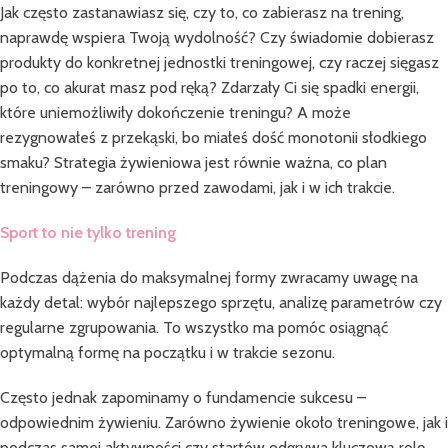
Jak często zastanawiasz się, czy to, co zabierasz na trening,
naprawdę wspiera Twoją wydolność? Czy świadomie dobierasz
produkty do konkretnej jednostki treningowej, czy raczej sięgasz
po to, co akurat masz pod ręką? Zdarzały Ci się spadki energii,
które uniemożliwiły dokończenie treningu? A może
rezygnowałeś z przekąski, bo miałeś dość monotonii słodkiego
smaku? Strategia żywieniowa jest równie ważna, co plan
treningowy – zarówno przed zawodami, jak i w ich trakcie.
Sport to nie tylko trening
Podczas dążenia do maksymalnej formy zwracamy uwagę na
każdy detal: wybór najlepszego sprzętu, analizę parametrów czy
regularne zgrupowania. To wszystko ma pomóc osiągnąć
optymalną formę na początku i w trakcie sezonu.
Często jednak zapominamy o fundamencie sukcesu –
odpowiednim żywieniu. Zarówno żywienie około treningowe, jak i
podczas samej aktywności czy startów odgrywa kluczową rolę.