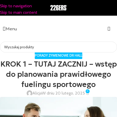
Skip to navigation
Skip to main content
Menu
PORADY ŻYWIENIOWE DR HALL
KROK 1 – TUTAJ ZACZNIJ – wstęp
do planowania prawidłowego
fuelingu sportowego
0
Alicja
W dniu 20 lutego, 2025