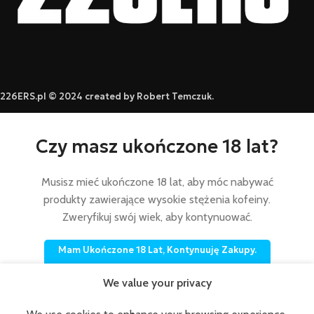
226ERS.pl © 2024 created by Robert Temczuk.
Czy masz ukończone 18 lat?
Musisz mieć ukończone 18 lat, aby móc nabywać
produkty zawierające wysokie stężenia kofeiny.
Zweryfikuj swój wiek, aby kontynuować.
Mam Ukończone 18 Lat, Kontynuuję Zakupy.
Nie Mam Ukończonych 18 Lat, Wychodzę Ze Sklepu.
We value your privacy
NE