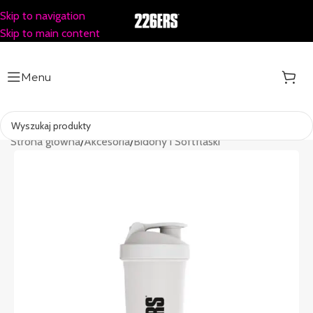
Skip to navigation
Skip to main content
Menu
Strona główna
/
Akcesoria
/
Bidony i Softflaski