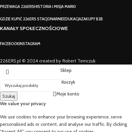
PRZEWAGA 226ERS
HISTORIA I MISJA MARKI
GDZIE KUPIĆ 226ERS STACJONARNIE
EDUKACJA
ZAKUPY B2B
KANAŁY SPOŁECZNOŚCIOWE
FACEBOOK
INSTAGRAM
226ERS.pl © 2024 created by Robert Temczuk.
Sklep
Koszyk
Moje konto
Szukaj
We value your privacy
We use cookies to enhance your browsing experience, serve
personalised ads or content, and analyse our traffic. By clicking
"Accept All", you consent to our use of cookies.