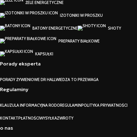
ŻELE ENERGETYCZNE
IZOTONIKI W PROSZKU
BATONY ENERGETYCZNE
SHOTY
PREPARATY BIAŁKOWE
KAPSUŁKI
Porady eksperta
PORADY ŻYWIENIOWE DR HALL
WIEDZA TO PRZEWAGA
Regulaminy
KLAUZULA INFORMACYJNA RODO
REGULAMIN
POLITYKA PRYWATNOŚCI
KONTAKT
PŁATNOŚCI
WYSYŁKA
ZWROTY
o nas